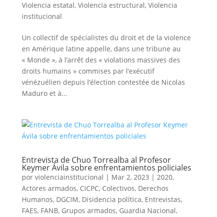
Violencia estatal
,
Violencia estructural
,
Violencia
institucional
Un collectif de spécialistes du droit et de la violence
en Amérique latine appelle, dans une tribune au
« Monde », à l’arrêt des « violations massives des
droits humains » commises par l’exécutif
vénézuélien depuis l’élection contestée de Nicolas
Maduro et à...
Entrevista de Chuo Torrealba al Profesor
Keymer Ávila sobre enfrentamientos policiales
por
violenciainstitucional
|
Mar 2, 2023
|
2020
,
Actores armados
,
CICPC
,
Colectivos
,
Derechos
Humanos
,
DGCIM
,
Disidencia política
,
Entrevistas
,
FAES
,
FANB
,
Grupos armados
,
Guardia Nacional
,