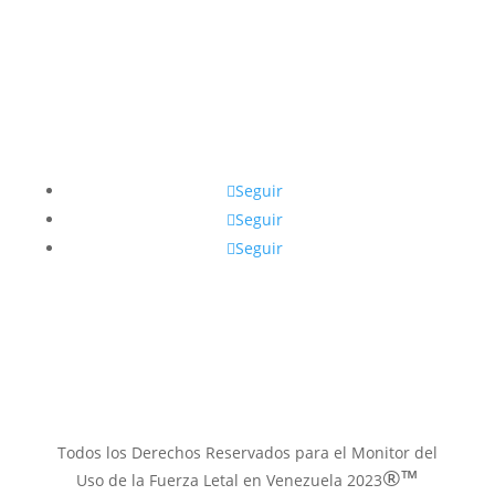
Síguenos
Seguir
Seguir
Seguir
Contacto email
muflven@gmail.com
Todos los Derechos Reservados para el Monitor del
®™
Uso de la Fuerza Letal en Venezuela 2023