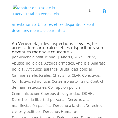
Au Venezuela, « les inspections illégales, les
arrestations arbitraires et les disparitions sont
devenues monnaie courante »
por
violenciainstitucional
|
Ago 11, 2024
|
2024
,
Abusos policiales
,
Actores armados
,
Análisis
,
Aparato
policial
,
Artículos
,
Balance
,
Brutalidad policial
,
Campañas electorales
,
Chavismo
,
CLAP
,
Colectivos
,
Conflictividad política
,
Consenso autoritario
,
Control
de manifestaciones
,
Corrupción policial
,
Criminalización
,
Cuerpos de seguridad
,
DDHH
,
Derecho a la libertad personal
,
Derecho a la
manifestación pacífica
,
Derecho a la vida
,
Derechos
civiles y políticos
,
Derechos Humanos
,
Desapariciones forzadas
,
Detenciones
,
Detenciones