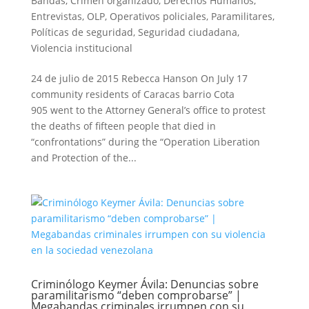
Bandas
,
Crimen organizado
,
Derechos Humanos
,
Entrevistas
,
OLP
,
Operativos policiales
,
Paramilitares
,
Políticas de seguridad
,
Seguridad ciudadana
,
Violencia institucional
24 de julio de 2015 Rebecca Hanson On July 17
community residents of Caracas barrio Cota
905 went to the Attorney General’s office to protest
the deaths of fifteen people that died in
“confrontations” during the “Operation Liberation
and Protection of the...
Criminólogo Keymer Ávila: Denuncias sobre
paramilitarismo “deben comprobarse” |
Megabandas criminales irrumpen con su