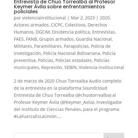
Entrevista de Chuo Torrealba al Profesor
Keymer Ávila sobre enfrentamientos
policiales
por
violenciainstitucional
|
Mar 2, 2023
|
2020
,
Actores armados
,
CICPC
,
Colectivos
,
Derechos
Humanos
,
DGCIM
,
Disidencia política
,
Entrevistas
,
FAES
,
FANB
,
Grupos armados
,
Guardia Nacional
,
Militares
,
Paramilitares
,
Parapolicías
,
Policía de
investigación
,
Policía Nacional Bolivariana
,
Policía
preventiva
,
Policías
,
Policías estadales
,
Policías
municipales
,
Represión
,
SEBIN
,
Violencia institucional
2 de marzo de 2020 Chuo Torrealba Audio completo
de la entrevista en la plataforma Soundcloud
Entrevista de Chuo Torrealba (@chuotorrealba) al
Profesor Keymer Ávila (@Keymer_Avila), Investigador
del Instituto de Ciencias Penales, para el programa
#LaFuerzaEsLaUnión....