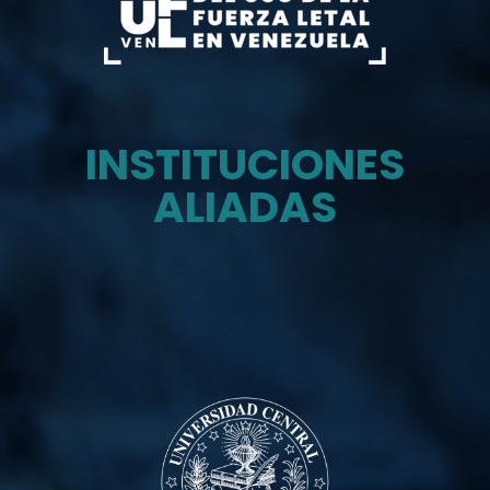
INSTITUCIONES
ALIADAS
Monitor del uso de la fuerza letal en venezuela