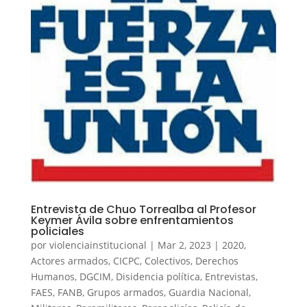
Entrevista de Chuo Torrealba al Profesor
Keymer Ávila sobre enfrentamientos
policiales
por
violenciainstitucional
|
Mar 2, 2023
|
2020
,
Actores armados
,
CICPC
,
Colectivos
,
Derechos
Humanos
,
DGCIM
,
Disidencia política
,
Entrevistas
,
FAES
,
FANB
,
Grupos armados
,
Guardia Nacional
,