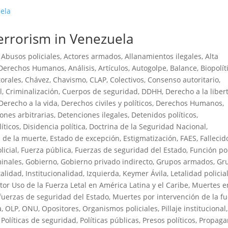
errorism in Venezuela
,
Abusos policiales
,
Actores armados
,
Allanamientos ilegales
,
Alta
s Derechos Humanos
,
Análisis
,
Artículos
,
Autogolpe
,
Balance
,
Biopolít
orales
,
Chávez
,
Chavismo
,
CLAP
,
Colectivos
,
Consenso autoritario
,
l
,
Criminalización
,
Cuerpos de seguridad
,
DDHH
,
Derecho a la liber
Derecho a la vida
,
Derechos civiles y políticos
,
Derechos Humanos
,
ones arbitrarias
,
Detenciones ilegales
,
Detenidos políticos
,
íticos
,
Disidencia política
,
Doctrina de la Seguridad Nacional
,
 de la muerte
,
Estado de excepción
,
Estigmatización
,
FAES
,
Fallecid
licial
,
Fuerza pública
,
Fuerzas de seguridad del Estado
,
Función pol
inales
,
Gobierno
,
Gobierno privado indirecto
,
Grupos armados
,
Gr
talidad
,
Institucionalidad
,
Izquierda
,
Keymer Ávila
,
Letalidad policia
tor Uso de la Fuerza Letal en América Latina y el Caribe
,
Muertes e
fuerzas de seguridad del Estado
,
Muertes por intervención de la f
a
,
OLP
,
ONU
,
Opositores
,
Organismos policiales
,
Pillaje institucional
,
Políticas de seguridad
,
Políticas públicas
,
Presos políticos
,
Propag