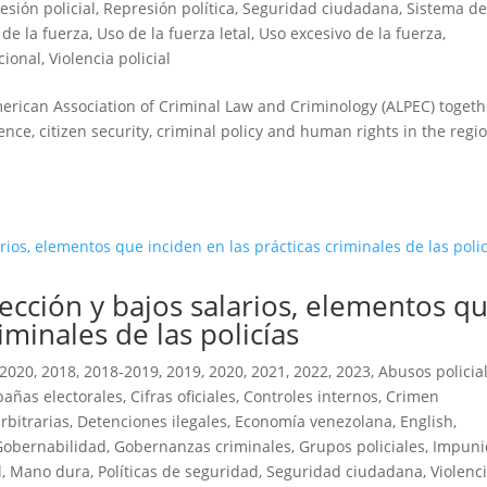
esión policial
,
Represión política
,
Seguridad ciudadana
,
Sistema d
 de la fuerza
,
Uso de la fuerza letal
,
Uso excesivo de la fuerza
,
ucional
,
Violencia policial
erican Association of Criminal Law and Criminology (ALPEC) togeth
ence, citizen security, criminal policy and human rights in the regio
lección y bajos salarios, elementos q
iminales de las policías
-2020
,
2018
,
2018-2019
,
2019
,
2020
,
2021
,
2022
,
2023
,
Abusos policia
añas electorales
,
Cifras oficiales
,
Controles internos
,
Crimen
rbitrarias
,
Detenciones ilegales
,
Economía venezolana
,
English
,
Gobernabilidad
,
Gobernanzas criminales
,
Grupos policiales
,
Impuni
l
,
Mano dura
,
Políticas de seguridad
,
Seguridad ciudadana
,
Violenc