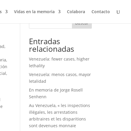
s
Vidas en la memoria
Colabora
Contacto
Buscar
Entradas
dad
,
relacionadas
Venezuela: fewer cases, higher
ria
,
lethality
ción
cial
,
Venezuela: menos casos, mayor
letalidad
En memoria de Jorge Rosell
Senhenn
d
Au Venezuela, « les inspections
de
illégales, les arrestations
arbitraires et les disparitions
sont devenues monnaie