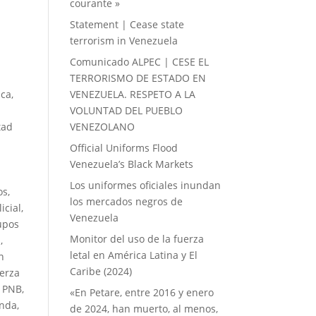
courante »
Statement | Cease state
terrorism in Venezuela
Comunicado ALPEC | CESE EL
TERRORISMO DE ESTADO EN
ica
,
VENEZUELA. RESPETO A LA
VOLUNTAD DEL PUEBLO
tad
VENEZOLANO
Official Uniforms Flood
Venezuela’s Black Markets
Los uniformes oficiales inundan
os
,
los mercados negros de
icial
,
Venezuela
upos
Monitor del uso de la fuerza
l
,
letal en América Latina y El
n
Caribe (2024)
uerza
,
PNB
,
«En Petare, entre 2016 y enero
anda
,
de 2024, han muerto, al menos,