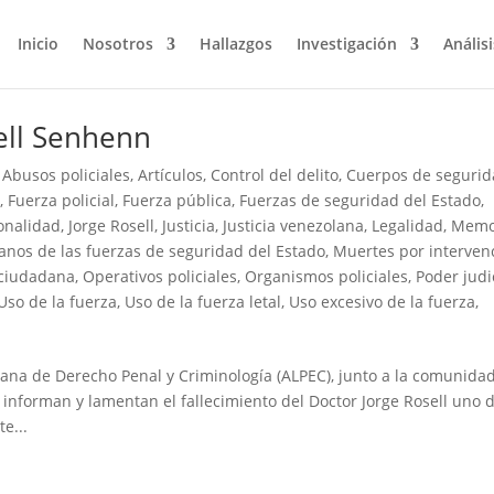
Inicio
Nosotros
Hallazgos
Investigación
Análisi
ell Senhenn
,
Abusos policiales
,
Artículos
,
Control del delito
,
Cuerpos de seguri
o
,
Fuerza policial
,
Fuerza pública
,
Fuerzas de seguridad del Estado
,
ionalidad
,
Jorge Rosell
,
Justicia
,
Justicia venezolana
,
Legalidad
,
Memo
nos de las fuerzas de seguridad del Estado
,
Muertes por interven
 ciudadana
,
Operativos policiales
,
Organismos policiales
,
Poder judi
Uso de la fuerza
,
Uso de la fuerza letal
,
Uso excesivo de la fuerza
,
na de Derecho Penal y Criminología (ALPEC), junto a la comunida
 informan y lamentan el fallecimiento del Doctor Jorge Rosell uno 
e...