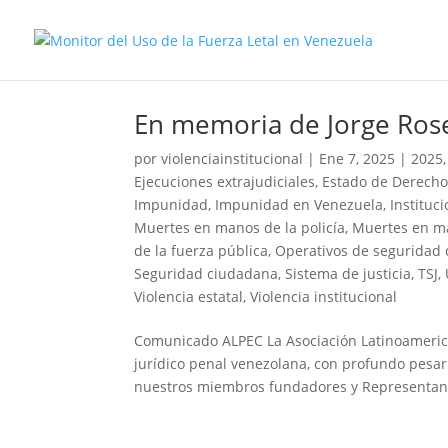
En memoria de Jorge Ros
por
violenciainstitucional
|
Ene 7, 2025
|
2025
Ejecuciones extrajudiciales
,
Estado de Derech
Impunidad
,
Impunidad en Venezuela
,
Instituc
Muertes en manos de la policía
,
Muertes en ma
de la fuerza pública
,
Operativos de seguridad
Seguridad ciudadana
,
Sistema de justicia
,
TSJ
,
Violencia estatal
,
Violencia institucional
Comunicado ALPEC La Asociación Latinoamerica
jurídico penal venezolana, con profundo pesar
nuestros miembros fundadores y Representant