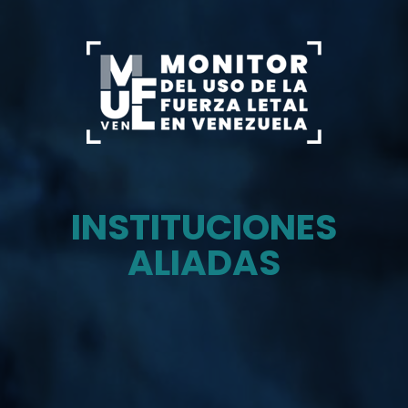
INSTITUCIONES
ALIADAS
Monitor del uso de la fuerza letal en venezuela