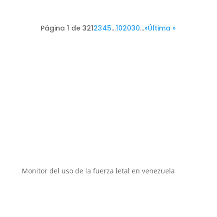
Página 1 de 32
1
2
3
4
5
...
10
20
30
...
»
Última »
Instituciones aliadas
Monitor del uso de la fuerza letal en venezuela