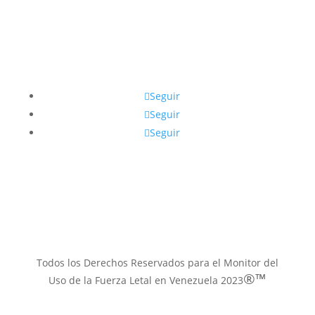
Síguenos
Seguir
Seguir
Seguir
Contacto email
muflven@gmail.com
Todos los Derechos Reservados para el Monitor del
®™
Uso de la Fuerza Letal en Venezuela 2023