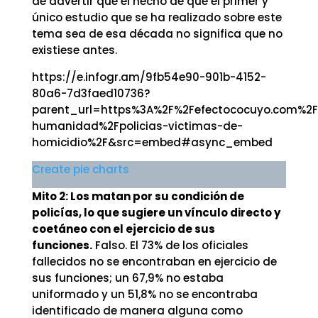
de advertir que el hecho de que el primer y
único estudio que se ha realizado sobre este
tema sea de esa década no significa que no
existiese antes.
https://e.infogr.am/9fb54e90-901b-4152-
80a6-7d3faed10736?
parent_url=https%3A%2F%2Fefectococuyo.com%2F
humanidad%2Fpolicias-victimas-de-
homicidio%2F&src=embed#async_embed
Create pie charts
Mito 2: Los matan por su condición de
policías, lo que sugiere un vínculo directo y
coetáneo con el ejercicio de sus
funciones.
Falso. El 73% de los oficiales
fallecidos no se encontraban en ejercicio de
sus funciones; un 67,9% no estaba
uniformado y un 51,8% no se encontraba
identificado de manera alguna como