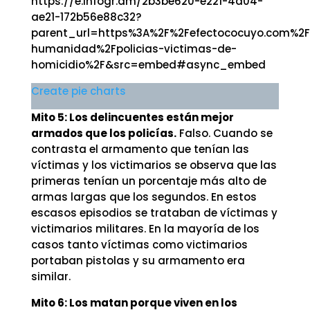
https://e.infogr.am/2b3be620-e221-4d04-
ae21-172b56e88c32?
parent_url=https%3A%2F%2Fefectococuyo.com%2F
humanidad%2Fpolicias-victimas-de-
homicidio%2F&src=embed#async_embed
Create pie charts
Mito 5: Los delincuentes están mejor
armados que los policías.
Falso. Cuando se
contrasta el armamento que tenían las
víctimas y los victimarios se observa que las
primeras tenían un porcentaje más alto de
armas largas que los segundos. En estos
escasos episodios se trataban de víctimas y
victimarios militares. En la mayoría de los
casos tanto víctimas como victimarios
portaban pistolas y su armamento era
similar.
Mito 6: Los matan porque viven en los