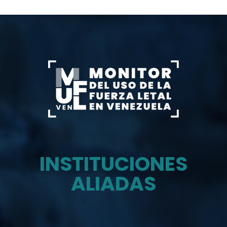
INSTITUCIONES
ALIADAS
Monitor del uso de la fuerza letal en venezuela