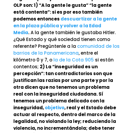
OLP son: 1) “A la gente le gusta” “la gente
está contenta”: si es por eso también
podemos entonces
descuartizar a la gente
en la plaza pública y volver a la Edad
Media
.
A la gente también le gustaba Hitler.
¿Qué Estado y qué sociedad tienen como
referente? Pregúntenle a la
comunidad de los
barrios de la Panamericana
, entre el
kilómetro 0 y 7, o
la de la Cota 905
si están
contentos;
2) La “inseguridad es un
percepción”: tan contradictorios son que
justifican las razias por una parte y por la
otra dicen que no tenemos un problema
real con la inseguridad ciudadana. Sí
tenemos un problema delicado con la
inseguridad,
objetivo
, real y el Estado debe
actuar al respecto, dentro del marco de la
legalidad, no violando la ley; reduciendo la
violencia, no incrementándola; debe tener