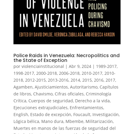
Police Raids in Venezuela: Necropolitics and
the State of Exception
por
violenciainstitucional
|
Abr 9, 2024
|
1989-2017
,
1998-2017
,
2000-2018
,
2006-2018
,
2010-2017
,
2010-
2018
,
2012-2015
,
2013-2016
,
2014
,
2015
,
2016
,
2017
,
Agamben
,
Ajusticiamientos
,
Autoritarismo
,
Capítulos
de libros
,
Chavismo
,
Cifras oficiales
,
Criminología
Crítica
,
Cuerpos de seguridad
,
Derecho a la vida
,
Ejecuciones extrajudiciales
,
Enfrentamientos
,
English
,
Estado de excepción
,
Foucault
,
Investigación
,
Lógica bélica
,
Mano dura
,
Mbembe
,
Militarización
,
Muertes en manos de las fuerzas de seguridad del