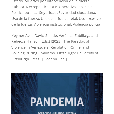
Estado
,
Muertes por intervención de la fuerza
pública
,
Necropolítica
,
OLP
,
Operativos policiales
,
Política pública
,
Seguridad
,
Seguridad ciudadana
,
Uso de la fuerza
,
Uso de la fuerza letal
,
Uso excesivo
de la fuerza
,
Violencia institucional
,
Violencia policial
Keymer Ávila David Smilde, Verónica Zubillaga and
Rebecca Hanson (Eds.) [2023]. The Paradox of
Violence in Venezuela. Revolution, Crime, and
Policing During Chavismo. Pittsburgh: University of
Pittsburgh Press. | Leer on line |