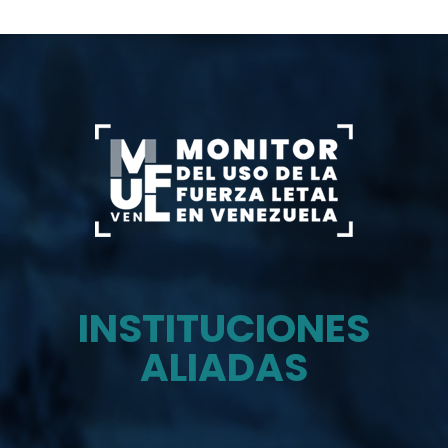
INSTITUCIONES
ALIADAS
Monitor del uso de la fuerza letal en venezuela