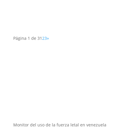
Página 1 de 3
1
2
3
»
Instituciones aliadas
Monitor del uso de la fuerza letal en venezuela