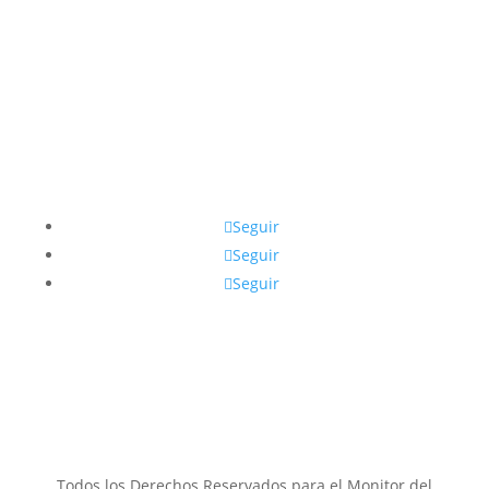
Síguenos
Seguir
Seguir
Seguir
Contacto email
muflven@gmail.com
Todos los Derechos Reservados para el Monitor del