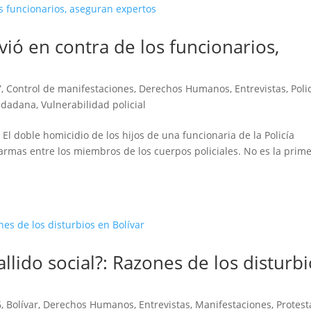
lvió en contra de los funcionarios,
7
,
Control de manifestaciones
,
Derechos Humanos
,
Entrevistas
,
Poli
udadana
,
Vulnerabilidad policial
l doble homicidio de los hijos de una funcionaria de la Policía
armas entre los miembros de los cuerpos policiales. No es la prim
.
llido social?: Razones de los disturb
6
,
Bolívar
,
Derechos Humanos
,
Entrevistas
,
Manifestaciones
,
Protest