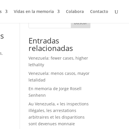
s
Vidas en la memoria
Colabora
Contacto
Buscar
as
Entradas
relacionadas
s
,
Venezuela: fewer cases, higher
lethality
Venezuela: menos casos, mayor
letalidad
En memoria de Jorge Rosell
Senhenn
Au Venezuela, « les inspections
illégales, les arrestations
arbitraires et les disparitions
sont devenues monnaie