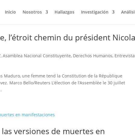
Inicio
Nosotros
Hallazgos
Investigación
Análisi
e, l’étroit chemin du président Nicol
7
,
Asamblea Nacional Constituyente
,
Derechos Humanos
,
Entrevista
las Maduro, une femme tend la Constitution de la République
ez. Marco Bello/Reuters L’élection de l’Assemblée le 30 juillet
..
 las versiones de muertes en