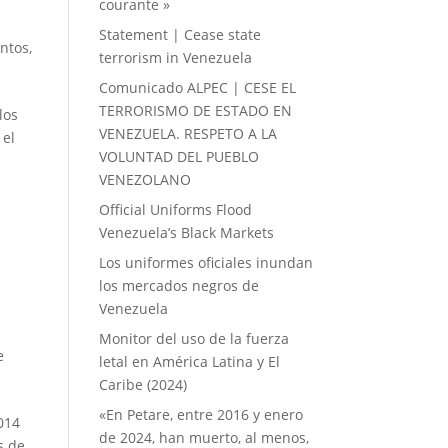
courante »
Statement | Cease state
ntos
,
terrorism in Venezuela
Comunicado ALPEC | CESE EL
TERRORISMO DE ESTADO EN
los
VENEZUELA. RESPETO A LA
 el
VOLUNTAD DEL PUEBLO
VENEZOLANO
Official Uniforms Flood
Venezuela’s Black Markets
Los uniformes oficiales inundan
los mercados negros de
Venezuela
Monitor del uso de la fuerza
e
letal en América Latina y El
Caribe (2024)
«En Petare, entre 2016 y enero
2014
de 2024, han muerto, al menos,
s de