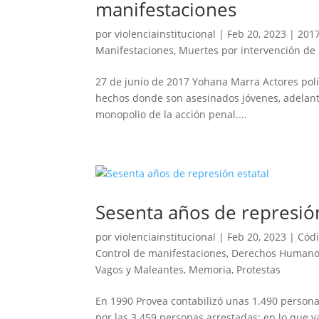
manifestaciones
por
violenciainstitucional
|
Feb 20, 2023
|
201
Manifestaciones
,
Muertes por intervención de 
27 de junio de 2017 Yohana Marra Actores pol
hechos donde son asesinados jóvenes, adelantán
monopolio de la acción penal....
Sesenta años de represión
por
violenciainstitucional
|
Feb 20, 2023
|
Códi
Control de manifestaciones
,
Derechos Human
Vagos y Maleantes
,
Memoria
,
Protestas
En 1990 Provea contabilizó unas 1.490 personas
por las 3.459 personas arrestadas; en lo que 