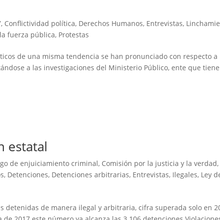
7
,
Conflictividad política
,
Derechos Humanos
,
Entrevistas
,
Linchamie
la fuerza pública
,
Protestas
íticos de una misma tendencia se han pronunciado con respecto a 
dose a las investigaciones del Ministerio Público, ente que tiene
 estatal
go de enjuiciamiento criminal
,
Comisión por la justicia y la verdad
,
os
,
Detenciones
,
Detenciones arbitrarias
,
Entrevistas
,
Ilegales
,
Ley d
 detenidas de manera ilegal y arbitraria, cifra superada solo en 
va de 2017 este número ya alcanza las 3.106 detenciones Violacione