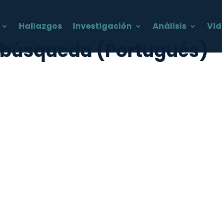
Hallazgos
Investigación
Análisis
Vid
a búsqueda (Portugués)