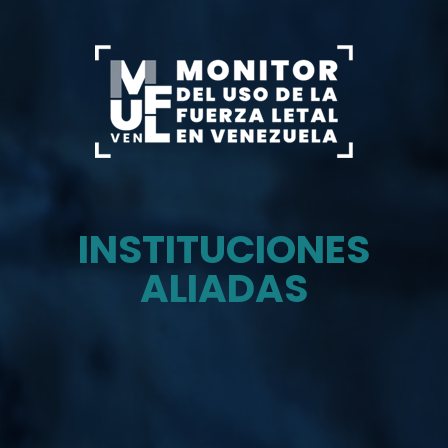
INSTITUCIONES
ALIADAS
Monitor del uso de la fuerza letal en venezuela