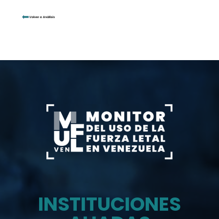
son los apodos de los delincuentes que
el ministro de Relaciones Interiores
Justicia y Paz, Gustavo González López,
mostró este 13 de julio como parte de
los resultados obtenidos de la...
INSTITUCIONES