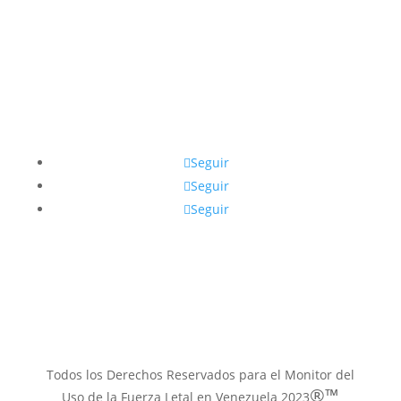
Síguenos
Seguir
Seguir
Seguir
Contacto email
muflven@gmail.com
Todos los Derechos Reservados para el Monitor del
®™
Uso de la Fuerza Letal en Venezuela 2023