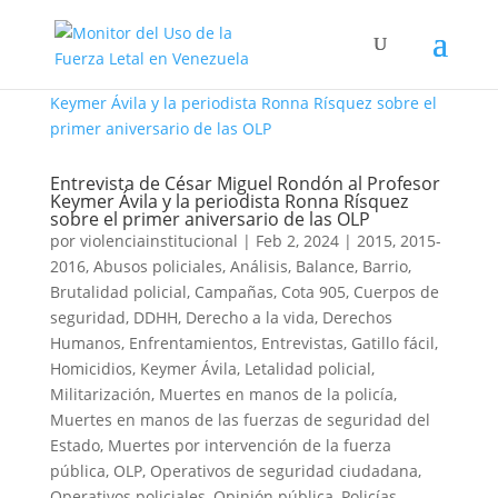
Entrevista de César Miguel Rondón al Profesor
Keymer Ávila y la periodista Ronna Rísquez
sobre el primer aniversario de las OLP
por
violenciainstitucional
|
Feb 2, 2024
|
2015
,
2015-
2016
,
Abusos policiales
,
Análisis
,
Balance
,
Barrio
,
Brutalidad policial
,
Campañas
,
Cota 905
,
Cuerpos de
seguridad
,
DDHH
,
Derecho a la vida
,
Derechos
Humanos
,
Enfrentamientos
,
Entrevistas
,
Gatillo fácil
,
Homicidios
,
Keymer Ávila
,
Letalidad policial
,
Militarización
,
Muertes en manos de la policía
,
Muertes en manos de las fuerzas de seguridad del
Estado
,
Muertes por intervención de la fuerza
pública
,
OLP
,
Operativos de seguridad ciudadana
,
Operativos policiales
,
Opinión pública
,
Policías
,