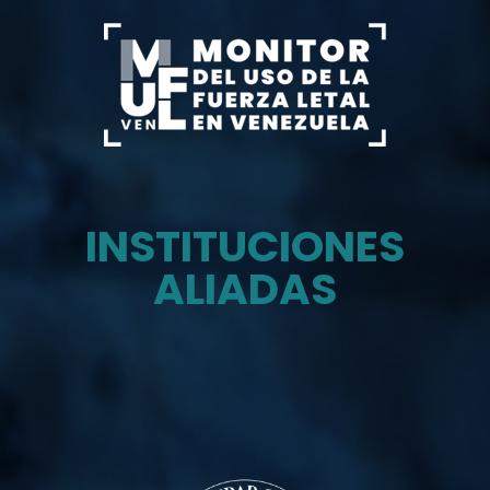
INSTITUCIONES
ALIADAS
Monitor del uso de la fuerza letal en venezuela