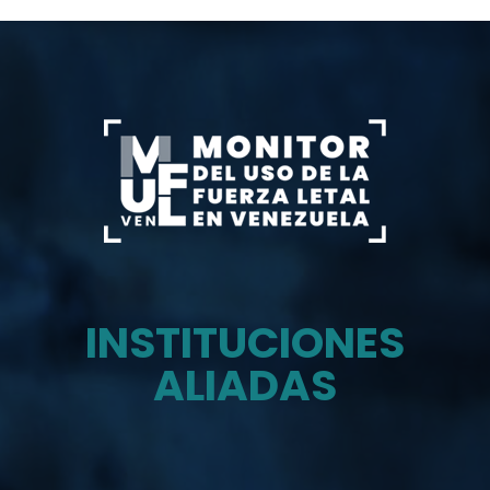
INSTITUCIONES
ALIADAS
Monitor del uso de la fuerza letal en venezuela