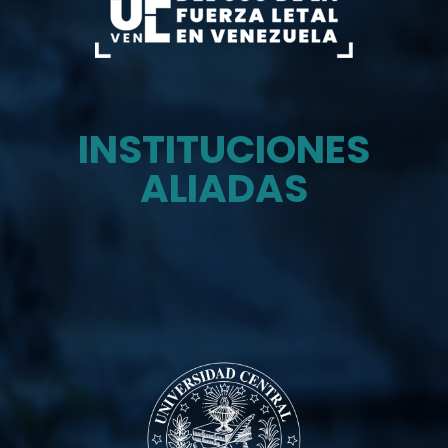
INSTITUCIONES
ALIADAS
Monitor del uso de la fuerza letal en venezuela