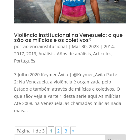
Violência institucional na Venezuela: o que
são as milícias e os coletivos?
por
violenciainstitucional
|
Mar 30, 2023
|
2014
,
2017
,
2019
,
Análisis
,
Años de análisis
,
Artículos
,
Português
3 Julho 2020 Keymer Ávila | @Keymer_Avila Parte
2: Na Venezuela, a violência é organizada pelo
Estado e também através de milícias e coletivos. O
que são? Veja a Parte 1 desta série aqui As milícias
Até 2008, na Venezuela, as chamadas milícias nada
mais...
Página 1 de 3
1
2
3
»