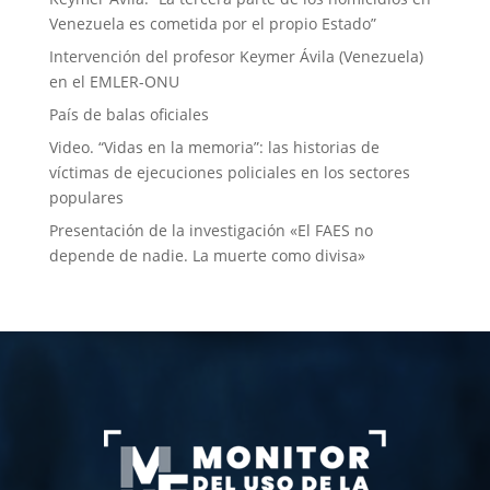
Venezuela es cometida por el propio Estado”
Intervención del profesor Keymer Ávila (Venezuela)
en el EMLER-ONU
País de balas oficiales
Video. “Vidas en la memoria”: las historias de
víctimas de ejecuciones policiales en los sectores
populares
Presentación de la investigación «El FAES no
depende de nadie. La muerte como divisa»