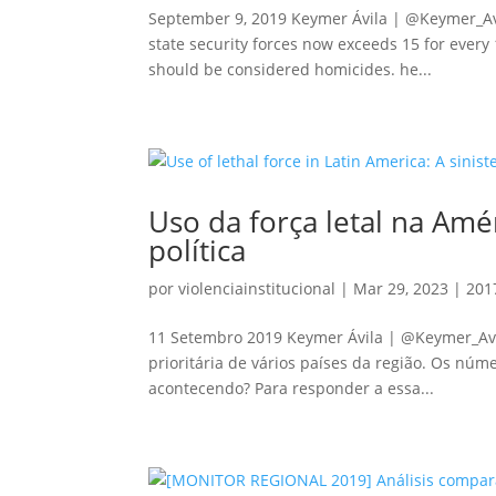
September 9, 2019 Keymer Ávila | @Keymer_Avil
state security forces now exceeds 15 for every 
should be considered homicides. he...
Uso da força letal na Amér
política
por
violenciainstitucional
|
Mar 29, 2023
|
201
11 Setembro 2019 Keymer Ávila | @Keymer_Avil
prioritária de vários países da região. Os nú
acontecendo? Para responder a essa...