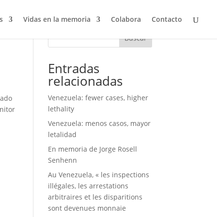
s
Vidas en la memoria
Colabora
Contacto
Buscar
Entradas
relacionadas
Venezuela: fewer cases, higher
tado
lethality
nitor
Venezuela: menos casos, mayor
letalidad
En memoria de Jorge Rosell
Senhenn
Au Venezuela, « les inspections
illégales, les arrestations
arbitraires et les disparitions
sont devenues monnaie