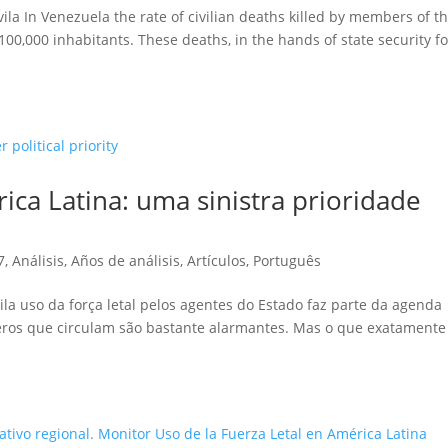
a In Venezuela the rate of civilian deaths killed by members of t
100,000 inhabitants. These deaths, in the hands of state security fo
ica Latina: uma sinistra prioridade
7
,
Análisis
,
Años de análisis
,
Artículos
,
Português
a uso da força letal pelos agentes do Estado faz parte da agenda
meros que circulam são bastante alarmantes. Mas o que exatamente