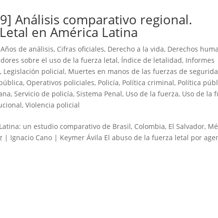
 Análisis comparativo regional.
Letal en América Latina
,
Años de análisis
,
Cifras oficiales
,
Derecho a la vida
,
Derechos hum
dores sobre el uso de la fuerza letal
,
Índice de letalidad
,
Informes
a
,
Legislación policial
,
Muertes en manos de las fuerzas de segurida
pública
,
Operativos policiales
,
Policía
,
Política criminal
,
Política púb
ana
,
Servicio de policía
,
Sistema Penal
,
Uso de la fuerza
,
Uso de la 
tucional
,
Violencia policial
Latina: un estudio comparativo de Brasil, Colombia, El Salvador, Mé
z | Ignacio Cano | Keymer Ávila El abuso de la fuerza letal por age