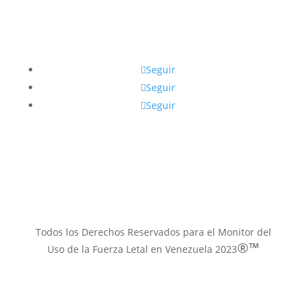
Síguenos
Seguir
Seguir
Seguir
Contacto email
muflven@gmail.com
Todos los Derechos Reservados para el Monitor del
®™
Uso de la Fuerza Letal en Venezuela 2023