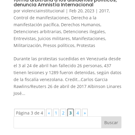
denuncia Amnistía Internacional
por
violenciainstitucional
|
Feb 20, 2023
|
2017
,
Control de manifestaciones
,
Derecho a la
manifestación pacífica
,
Derechos Humanos
,
Detenciones arbitrarias
,
Detenciones ilegales
,
Entrevistas
,
Juicios militares
,
Manifestaciones
,
Militarización
,
Presos políticos
,
Protestas
Durante las protestas sucedidas en Venezuela desde
el 3 al 24 de abril han fallecido 26 personas, 437
tienen lesiones y 1289 fueron detenidas, según datos
de la fiscalía venezolana. Credit…Carlos Garcia
Rawlins/Reuters 26 de abril de 2017 Albinson Linares
José...
Página 3 de 4
«
1
2
3
4
»
Buscar