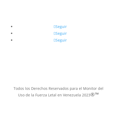
Síguenos
Seguir
Seguir
Seguir
Contacto email
muflven@gmail.com
Todos los Derechos Reservados para el Monitor del
®™
Uso de la Fuerza Letal en Venezuela 2023