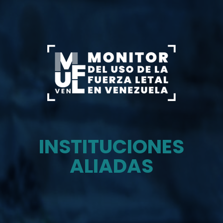
INSTITUCIONES
ALIADAS
Monitor del uso de la fuerza letal en venezuela