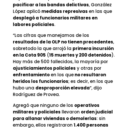
pacificar a las bandas delictivas
, González
López aplicó
medidas represivas
en las que
desplegó a funcionarios militares en
labores policiales
.
“Las cifras que manejamos de los
resultados de la OLP no tienen precedentes
,
sobretodo la que arrojó la
primera incursión
en la Cota 905
(
15 muertes y 200 detenidos
).
Hay más de 500 fallecidos, la mayoría por
ajusticiamientos policiales
y otras por
enfrentamiento
en los que
no resultaron
heridos los funcionarios
; es decir, en los que
hubo una
desproporción elevada
”, dijo
Rodríguez de Provea.
Agregó que ninguno de los
operativos
militares y policiales
llevaron
orden judicial
para allanar viviendas o demolerlas
: sin
embargo, ellos registraron
1.400 personas