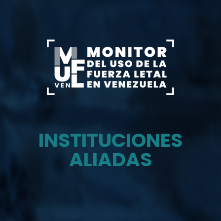
INSTITUCIONES
ALIADAS
Monitor del uso de la fuerza letal en venezuela