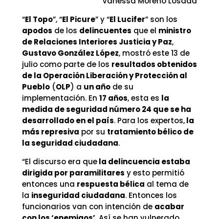
Vanessa Moreno Losada
“
El Topo
”, “
El Picure
” y “
El Lucifer
” son los
apodos
de los
delincuentes
que el
ministro
de Relaciones Interiores Justicia y Paz
,
Gustavo González López
, mostró este 13 de
julio como parte de los
resultados obtenidos
de la Operación Liberación y Protección al
Pueblo
(
OLP
) a
un año
de su
implementación. En
17 años
, esta es
la
medida de seguridad número 24 que se ha
desarrollado en el país
. Para los expertos,
la
más represiva
por su
tratamiento bélico de
la seguridad ciudadana
.
“El discurso era que
la delincuencia estaba
dirigida por paramilitares
y esto permitió
entonces una
respuesta bélica
al tema de
la
inseguridad ciudadana
. Entonces los
funcionarios van con intención de
acabar
con los ‘enemigos’
. Así se han vulnerado