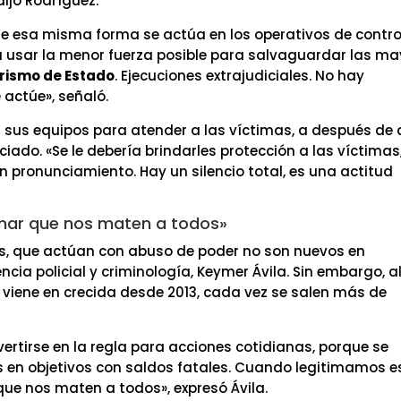
ijo Rodríguez.
e esa misma forma se actúa en los operativos de contro
a usar la menor fuerza posible para salvaguardar las ma
rismo de Estado
. Ejecuciones extrajudiciales. No hay
actúe», señaló.
 sus equipos para atender a las víctimas, a después de
ado. «Se le debería brindarles protección a las víctimas
un pronunciamiento. Hay un silencio total, es una actitud
imar que nos maten a todos»
os, que actúan con abuso de poder no son nuevos en
ncia policial y criminología, Keymer Ávila. Sin embargo, a
e viene en crecida desde 2013, cada vez se salen más de
vertirse en la regla para acciones cotidianas, porque se
 en objetivos con saldos fatales. Cuando legitimamos e
ue nos maten a todos», expresó Ávila.