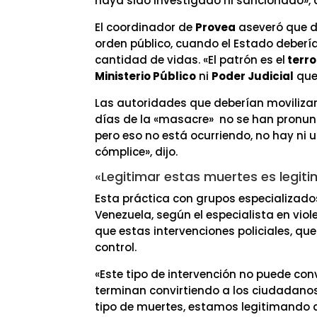
haya sido investigado ni sancionado», d
El coordinador de
Provea
aseveró que d
orden público, cuando el Estado deberí
cantidad de vidas. «El patrón es el
terro
Ministerio Público
ni
Poder Judicial
que 
Las autoridades que deberían movilizar
días de la «masacre» no se han pronunci
pero eso no está ocurriendo, no hay ni 
cómplice», dijo.
«Legitimar estas muertes es legit
Esta práctica con grupos especializad
Venezuela, según el especialista en viole
que estas intervenciones policiales, qu
control.
«Este tipo de intervención no puede con
terminan convirtiendo a los ciudadanos
tipo de muertes, estamos legitimando q