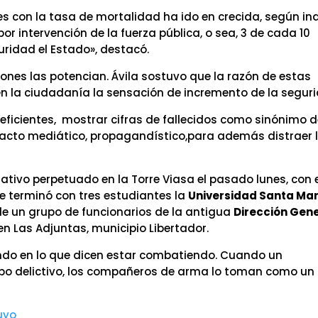
ales con la tasa de mortalidad ha ido en crecida, según ind
por intervención de la fuerza pública, o sea, 3 de cada 10
ridad el Estado», destacó.
ciones las potencian. Ávila sostuvo que la razón de estas
en la ciudadanía la sensación de incremento de la segur
eficientes, mostrar cifras de fallecidos como sinónimo 
impacto mediático, propagandístico,para además distraer 
tivo perpetuado en la Torre Viasa el pasado lunes, con 
e terminó con tres estudiantes la
Universidad Santa Ma
de un grupo de funcionarios de la antigua
Dirección Gen
n Las Adjuntas, municipio Libertador.
endo en lo que dicen estar combatiendo. Cuando un
upo delictivo, los compañeros de arma lo toman como un
uyo