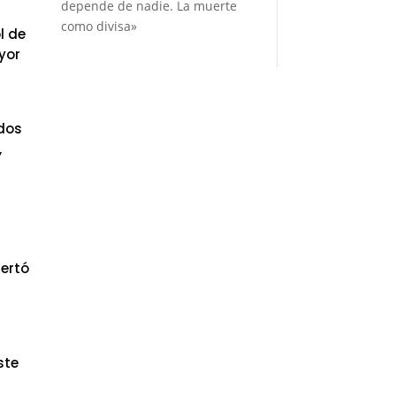
depende de nadie. La muerte
como divisa»
l de
yor
 dos
,
lertó
ste