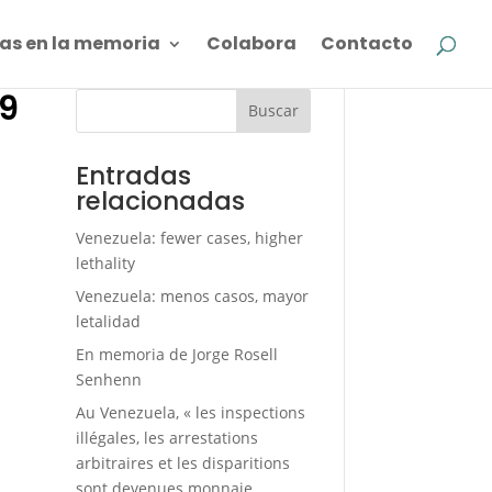
as en la memoria
Colabora
Contacto
 9
Buscar
Entradas
relacionadas
Venezuela: fewer cases, higher
lethality
Venezuela: menos casos, mayor
letalidad
En memoria de Jorge Rosell
Senhenn
Au Venezuela, « les inspections
illégales, les arrestations
arbitraires et les disparitions
sont devenues monnaie