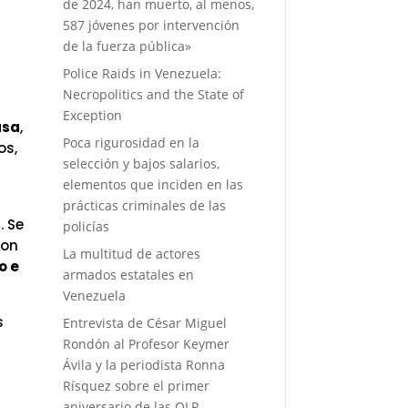
de 2024, han muerto, al menos,
587 jóvenes por intervención
de la fuerza pública»
Police Raids in Venezuela:
Necropolitics and the State of
Exception
asa
,
Poca rigurosidad en la
os,
selección y bajos salarios,
elementos que inciden en las
prácticas criminales de las
. Se
policías
ron
La multitud de actores
o e
armados estatales en
Venezuela
s
Entrevista de César Miguel
Rondón al Profesor Keymer
Ávila y la periodista Ronna
Rísquez sobre el primer
aniversario de las OLP