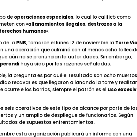
ipo de
operaciones especiales
, lo cual lo calificó como
emeten con «
allanamientos ilegales
,
destrozos a la
derechos humanos
«.
o de la
PNB
, tomaron el lunes 12 de noviembre la
Torre Vi
 en una operación que culminó con al menos ocho fallecid
que aún no se pronuncian la autoridades. Sin embargo,
perandi
haya sido por las razones señaladas.
le, la pregunta es por qué el resultado son ocho muertos
dido recavar es que llegaron allanando la torre y realiza
ocurre e los barrios, siempre el patrón es el
uso excesiv
s seis operativos de este tipo de alcance por parte de la
rtos y un amplio de despliegue de funcionarios. Según
resultados de supuestos enfrentamientos.
iembre esta organización publicará un informe con una