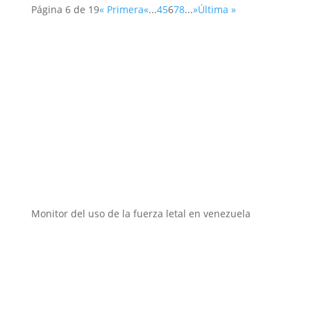
Página 6 de 19
« Primera
«
...
4
5
6
7
8
...
»
Última »
Instituciones aliadas
Monitor del uso de la fuerza letal en venezuela