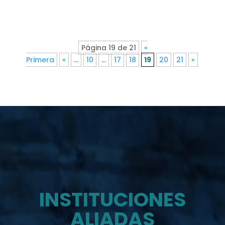
Página 19 de 21
«
Primera
«
...
10
...
17
18
19
20
21
»
INSTITUCIONES
ALIADAS