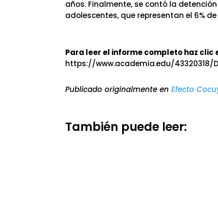
años. Finalmente, se contó la detención i
adolescentes, que representan el 6% de
Para leer el informe completo haz clic 
https://www.academia.edu/43320318/
Publicado originalmente en
E
f
e
c
t
o
C
o
c
u
También puede leer: