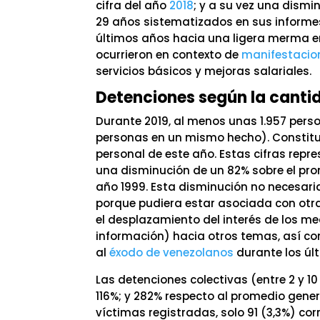
cifra del año
2018
; y a su vez una dismi
29 años sistematizados en sus informes
últimos años hacia una ligera merma e
ocurrieron en contexto de
manifestacio
servicios básicos y mejoras salariales.
Detenciones según la canti
Durante 2019, al menos unas 1.957 per
personas en un mismo hecho). Constituye
personal de este año. Estas cifras rep
una disminución de un 82% sobre el pr
año 1999. Esta disminución no necesaria
porque pudiera estar asociada con otra
el desplazamiento del interés de los me
información) hacia otros temas, así co
al
éxodo de venezolanos
durante los úl
Las detenciones colectivas (entre 2 y 
116%; y 282% respecto al promedio genera
víctimas registradas, solo 91 (3,3%) co