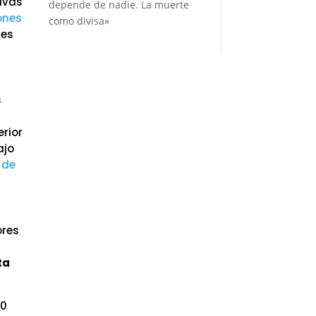
sivas
depende de nadie. La muerte
ones
como divisa»
res
s
erior
ajo
o
de
ores
ta
30