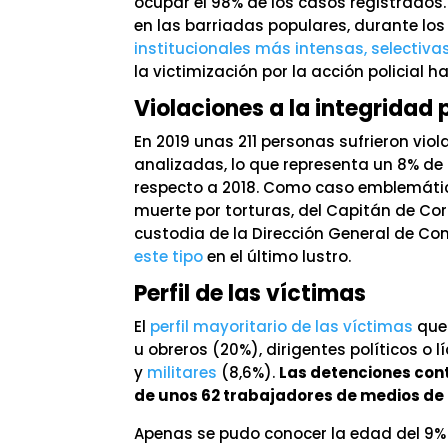
ocupar el 98% de los casos registrados.
en las barriadas populares, durante los
institucionales más intensas, selectiva
la victimización por la acción policial 
Violaciones a la integridad 
En 2019 unas 211 personas sufrieron vio
analizadas, lo que representa un 8% de
respecto a 2018. Como caso emblemático,
muerte por torturas, del Capitán de Co
custodia de la Dirección General de Cont
este tipo
en el último lustro.
Perfil de las víctimas
El
perfil mayoritario de las víctimas
que 
u obreros (20%), dirigentes políticos o l
y
militares
(8,6%).
Las detenciones cont
de unos 62 trabajadores de medios d
Apenas se pudo conocer la edad del 9% 