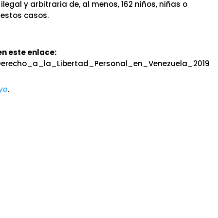
legal y arbitraria de, al menos, 162 niños, niñas o
 estos casos.
en este enlace:
Derecho_a_la_Libertad_Personal_en_Venezuela_2019
y
o
.