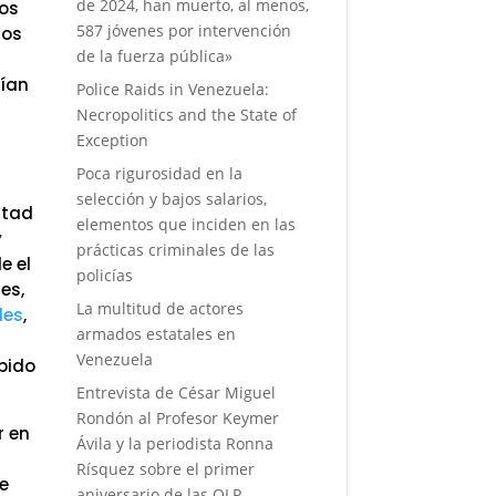
de 2024, han muerto, al menos,
mos
587 jóvenes por intervención
los
de la fuerza pública»
gían
Police Raids in Venezuela:
Necropolitics and the State of
Exception
Poca rigurosidad en la
selección y bajos salarios,
rtad
elementos que inciden en las
y
prácticas criminales de las
e el
policías
es,
La multitud de actores
les
,
armados estatales en
Venezuela
bido
Entrevista de César Miguel
Rondón al Profesor Keymer
r en
Ávila y la periodista Ronna
Rísquez sobre el primer
ue
aniversario de las OLP