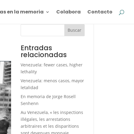
as en la memoria
Colabora
Contacto
Buscar
Entradas
relacionadas
Venezuela: fewer cases, higher
lethality
Venezuela: menos casos, mayor
letalidad
En memoria de Jorge Rosell
Senhenn
Au Venezuela, « les inspections
illégales, les arrestations
arbitraires et les disparitions
sont devenues monnaie