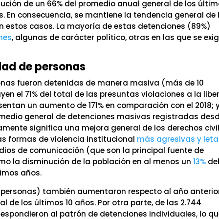
nución de un 66% del promedio anual general de los últi
. En consecuencia, se mantiene la tendencia general de 
n estos casos. La mayoría de estas detenciones (89%)
nes
, algunas de carácter político, otras en las que se exi
dad de personas
sonas fueron detenidas de manera masiva (más de 10
n el 71% del total de las presuntas violaciones a la libe
resentan un aumento de 171% en comparación con el 2018; 
omedio general de detenciones masivas registradas desd
mente significa una mejora general de los derechos civil
s formas de violencia institucional
más agresivas y leta
dios de comunicación (que son la principal fuente de
mo la disminución de la población en al menos un
13%
de
timos años.
10 personas) también aumentaron respecto al año anterio
l de los últimos 10 años. Por otra parte, de las 2.744
rrespondieron al patrón de detenciones individuales, lo q