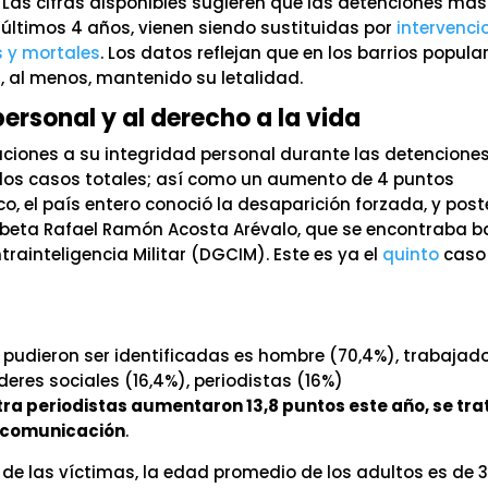
 Las cifras disponibles sugieren que las detenciones ma
 últimos 4 años, vienen siendo sustituidas por
intervenci
s y mortales
. Los datos reflejan que en los barrios popula
ha, al menos, mantenido su letalidad.
personal y al derecho a la vida
laciones a su integridad personal durante las detencione
 los casos totales; así como un aumento de 4 puntos
 el país entero conoció la desaparición forzada, y post
rbeta Rafael Ramón Acosta Arévalo, que se encontraba b
rainteligencia Militar (DGCIM). Este es ya el
quinto
cas
pudieron ser identificadas es hombre (70,4%), trabajad
íderes sociales (16,4%), periodistas (16%)
ra periodistas aumentaron 13,8 puntos este año, se tra
e comunicación
.
de las víctimas, la edad promedio de los adultos es de 