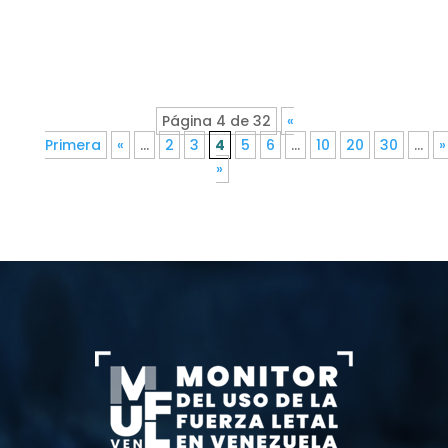
Página 4 de 32
«
Primera
«
...
2
3
4
5
6
...
10
20
30
...
»
»