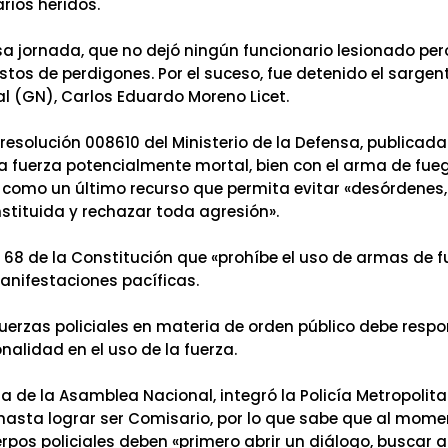
rios heridos.
esa jornada, que no dejó ningún funcionario lesionado per
stos de perdigones. Por el suceso, fue detenido el sargen
l (GN), Carlos Eduardo Moreno Licet.
 resolución 008610 del Ministerio de la Defensa, publicada
la fuerza potencialmente mortal, bien con el arma de fue
 como un último recurso que permita evitar «desórdenes,
tituida y rechazar toda agresión».
lo 68 de la Constitución que «prohíbe el uso de armas de 
manifestaciones pacíficas.
uerzas policiales en materia de orden público debe resp
onalidad en el uso de la fuerza.
a de la Asamblea Nacional, integró la Policía Metropolit
 hasta lograr ser Comisario, por lo que sabe que al mom
pos policiales deben «primero abrir un diálogo, buscar a