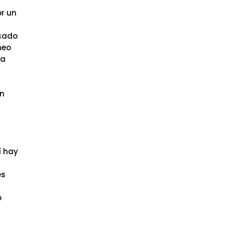
or un
asado
neo
ma
en
í hay
es
o