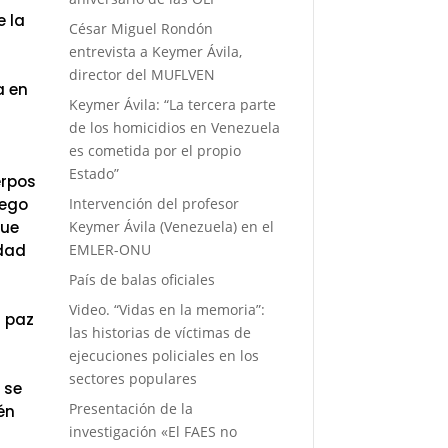
e la
César Miguel Rondón
entrevista a Keymer Ávila,
director del MUFLVEN
a en
Keymer Ávila: “La tercera parte
de los homicidios en Venezuela
es cometida por el propio
Estado”
erpos
Intervención del profesor
uego
Keymer Ávila (Venezuela) en el
que
EMLER-ONU
idad
País de balas oficiales
Video. “Vidas en la memoria”:
a paz
las historias de víctimas de
ejecuciones policiales en los
sectores populares
 se
Presentación de la
ién
investigación «El FAES no