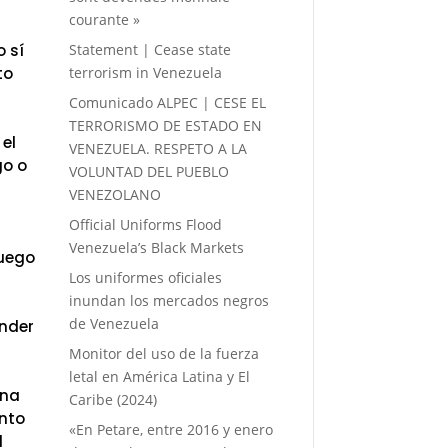
courante »
Statement | Cease state
o sí
terrorism in Venezuela
to
Comunicado ALPEC | CESE EL
TERRORISMO DE ESTADO EN
 el
VENEZUELA. RESPETO A LA
go o
VOLUNTAD DEL PUEBLO
VENEZOLANO
Official Uniforms Flood
Venezuela’s Black Markets
fuego
Los uniformes oficiales
inundan los mercados negros
de Venezuela
onder
Monitor del uso de la fuerza
letal en América Latina y El
ana
Caribe (2024)
ento
«En Petare, entre 2016 y enero
l