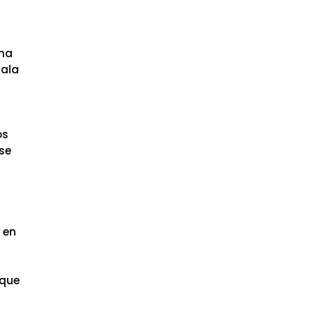
una
mala
os
 se
 en
 que