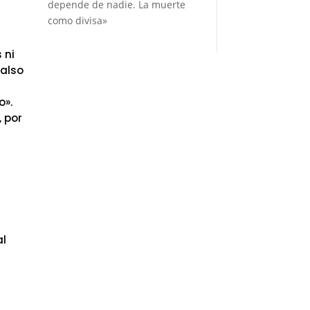
depende de nadie. La muerte
como divisa»
 ni
falso
o».
, por
al