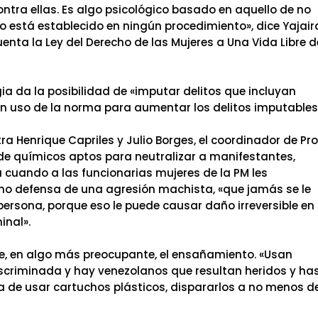
ntra ellas. Es algo psicológico basado en aquello de no
no está establecido en ningún procedimiento», dice Yajair
enta la Ley del Derecho de las Mujeres a Una Vida Libre d
ia da la posibilidad de «imputar delitos que incluyan
 un uso de la norma para aumentar los delitos imputables
ra Henrique Capriles y Julio Borges, el coordinador de Pr
de químicos aptos para neutralizar a manifestantes,
 cuando a las funcionarias mujeres de la PM les
o defensa de una agresión machista, «que jamás se le
ersona, porque eso le puede causar daño irreversible en 
inal».
e, en algo más preocupante, el ensañamiento. «Usan
scriminada y hay venezolanos que resultan heridos y ha
 de usar cartuchos plásticos, dispararlos a no menos d