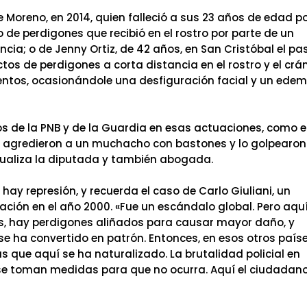
e Moreno, en 2014, quien falleció a sus 23 años de edad p
 de perdigones que recibió en el rostro por parte de un
ncia; o de Jenny Ortiz, de 42 años, en San Cristóbal el p
ctos de perdigones a corta distancia en el rostro y el crá
entos, ocasionándole una desfiguración facial y un ede
 de la PNB y de la Guardia en esas actuaciones, como 
s agredieron a un muchacho con bastones y lo golpearon
tualiza la diputada y también abogada.
ay represión, y recuerda el caso de Carlo Giuliani, un
ación en el año 2000. «Fue un escándalo global. Pero aqu
s, hay perdigones aliñados para causar mayor daño, y
e ha convertido en patrón. Entonces, en esos otros país
 que aquí se ha naturalizado. La brutalidad policial en
 se toman medidas para que no ocurra. Aquí el ciudadan