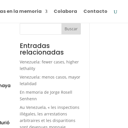
as en la memoria
Colabora
Contacto
Buscar
Entradas
relacionadas
Venezuela: fewer cases, higher
lethality
Venezuela: menos casos, mayor
letalidad
Amaya
En memoria de Jorge Rosell
Senhenn
Au Venezuela, « les inspections
o
illégales, les arrestations
arbitraires et les disparitions
Murió
sont devenues monnaie