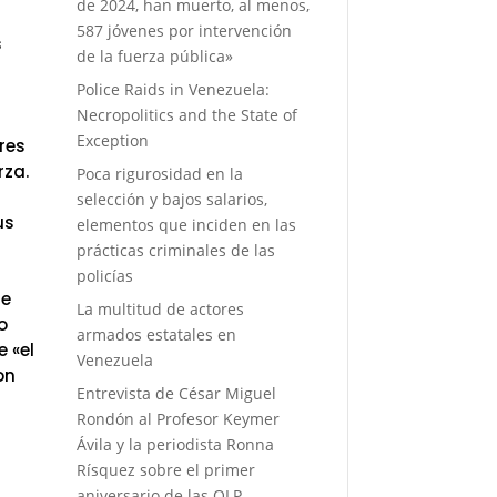
de 2024, han muerto, al menos,
587 jóvenes por intervención
s
de la fuerza pública»
a
Police Raids in Venezuela:
Necropolitics and the State of
Exception
res
rza.
Poca rigurosidad en la
selección y bajos salarios,
us
elementos que inciden en las
prácticas criminales de las
policías
de
La multitud de actores
o
armados estatales en
e «el
Venezuela
on
Entrevista de César Miguel
Rondón al Profesor Keymer
Ávila y la periodista Ronna
Rísquez sobre el primer
aniversario de las OLP