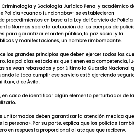
Criminología y Sociología Jurídico Penal y académico d
e Policía ­»cuando funcionaba»- se establecieron
 procedimientos en base a la Ley del Servicio de Policía
umento Normas sobre la actuación de los cuerpos de policí
es para garantizar el orden público, la paz social y la
blicas y manifestaciones, un nombre rimbombante.
ce los grandes principios que deben ejercer todos los cu
ro, las policías estadales que tienen esa competencia, l
las se vean rebasadas y por último la Guardia Nacional 
ando le toca cumplir ese servicio está ejerciendo segur
itar», dice Ávila.
 en caso de identificar algún elemento perturbador de l
izarlo.
pios uniformados deben garantizar la atención medica que
e la persona». Por su parte, explica que los policías tamb
ero en respuesta proporcional al ataque que reciben».