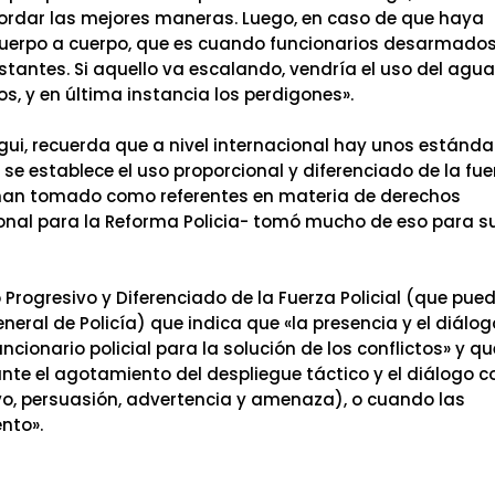
acordar las mejores maneras. Luego, en caso de que haya
a cuerpo a cuerpo, que es cuando funcionarios desarmado
stantes. Si aquello va escalando, vendría el uso del agu
s, y en última instancia los perdigones».
gui, recuerda que a nivel internacional hay unos estánda
 establece el uso proporcional y diferenciado de la fue
e han tomado como referentes en materia de derechos
onal para la Reforma Policia- tomó mucho de eso para s
 Progresivo y Diferenciado de la Fuerza Policial (que pue
neral de Policía) que indica que «la presencia y el diálog
cionario policial para la solución de los conflictos» y qu
a ante el agotamiento del despliegue táctico y el diálogo c
ivo, persuasión, advertencia y amenaza), o cuando las
nto».