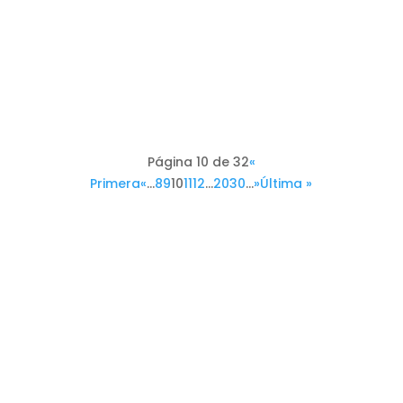
Página 10 de 32
«
Primera
«
...
8
9
10
11
12
...
20
30
...
»
Última »
Instituciones aliadas