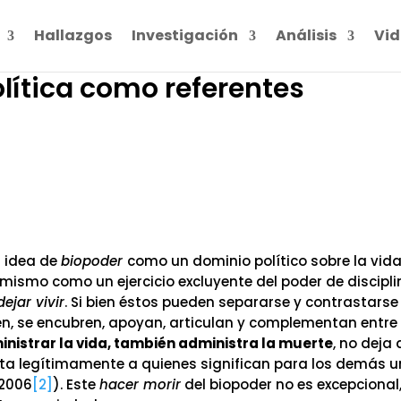
Hallazgos
Investigación
Análisis
Vid
olítica como referentes
u idea de
biopoder
como un dominio político sobre la vid
 mismo como un ejercicio excluyente del poder de discipli
ejar vivir
. Si bien éstos pueden separarse y contrastarse
en, se encubren, apoyan, articulan y complementan entre
inistrar la vida, también administra la muerte
, no deja 
mata legítimamente a quienes significan para los demás 
 2006
[2]
). Este
hacer morir
del biopoder no es excepcional