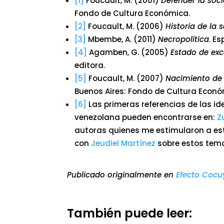
[1]
Foucault, M. (2001)
Defender la soc
Fondo de Cultura Económica.
[2]
Foucault, M. (2006)
Historia de la 
[3]
Mbembe, A. (2011)
Necropolítica
. E
[4]
Agamben, G. (2005)
Estado de exce
editora.
[5]
Foucault, M. (2007)
Nacimiento de 
Buenos Aires: Fondo de Cultura Econó
[6]
Las primeras referencias de las i
venezolana pueden encontrarse en:
Z
autoras quienes me estimularon a est
con
Jeudiel Martínez
sobre estos tem
Publicado originalmente en
Efecto Cocu
También puede leer: