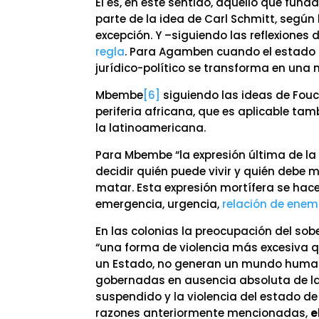
Él es, en este sentido, aquello que funda
parte de la idea de Carl Schmitt, según 
excepción. Y –siguiendo las reflexiones
regla
. Para Agamben cuando el estado d
jurídico-político se transforma en una 
Mbembe
[6]
siguiendo las ideas de Fouc
periferia africana, que es aplicable tamb
la latinoamericana.
Para Mbembe “la expresión última de la
decidir quién puede vivir y quién debe 
matar. Esta expresión mortífera se ha
emergencia, urgencia,
relación de enem
En las colonias la preocupación del sob
“una forma de violencia más excesiva q
un Estado, no generan un mundo huma
gobernadas en ausencia absoluta de la l
suspendido y la violencia del estado de e
razones anteriormente mencionadas,
e