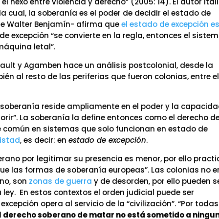
 el nexo entre violencia y derecho” (2005: 14). El autor ita
la cual, la soberanía es el poder de decidir el estado de
 de Walter Benjamín- afirma que
el estado de excepción es
e excepción “se convierte en la regla, entonces el siste
máquina letal”.
ault y Agamben hace un análisis postcolonial, desde la
ién al resto de las periferias que fueron colonias, entre e
 soberanía reside ampliamente en el poder y la capacid
morir”. La soberanía la define entonces como el derecho d
ce común en sistemas que solo funcionan en estado de
istad
, es decir: en
estado de excepción
.
erano por legitimar su presencia es menor, por ello pract
ue las formas de soberanía europeas”. Las colonias no e
no, son
zonas de guerra
y de desorden, por ello pueden s
ey. En estos contextos el orden judicial puede ser
xcepción opera al servicio de la “civilización”. “Por todas
l derecho soberano de matar no está sometido a ningu