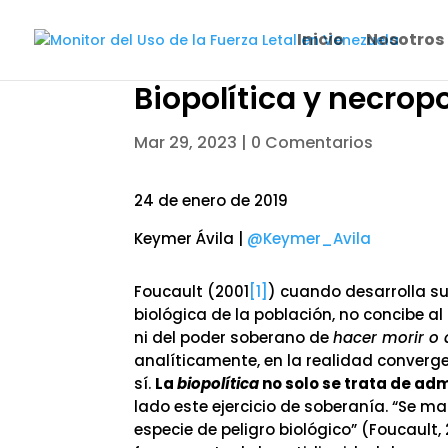
Inicio
Nosotros
Biopolítica y necrop
Mar 29, 2023
|
0 Comentarios
24 de enero de 2019
Keymer Ávila |
@Keymer_Avila
Foucault (2001
[1]
) cuando desarrolla s
biológica de la población, no concibe al
ni del poder soberano de
hacer morir o d
analíticamente, en la realidad converg
sí.
La
biopolítica
no solo se trata de adm
lado este ejercicio de soberanía. “Se 
especie de peligro biológico” (Foucault,