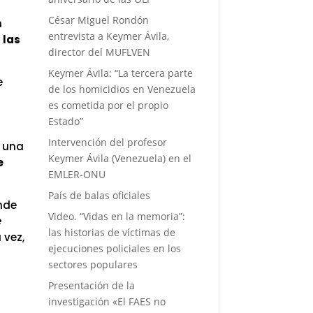
César Miguel Rondón
n
entrevista a Keymer Ávila,
 las
director del MUFLVEN
Keymer Ávila: “La tercera parte
e
de los homicidios en Venezuela
es cometida por el propio
–
Estado”
Intervención del profesor
e una
Keymer Ávila (Venezuela) en el
e
EMLER-ONU
País de balas oficiales
onde
Video. “Vidas en la memoria”:
e
las historias de víctimas de
 vez,
ejecuciones policiales en los
sectores populares
Presentación de la
investigación «El FAES no