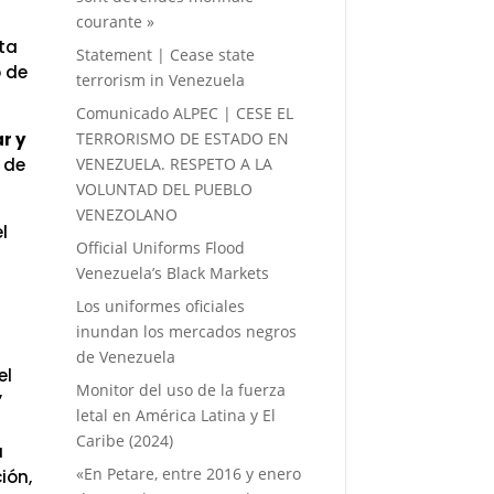
courante »
sta
Statement | Cease state
o de
terrorism in Venezuela
Comunicado ALPEC | CESE EL
TERRORISMO DE ESTADO EN
r y
VENEZUELA. RESPETO A LA
 de
VOLUNTAD DEL PUEBLO
VENEZOLANO
l
Official Uniforms Flood
Venezuela’s Black Markets
Los uniformes oficiales
inundan los mercados negros
de Venezuela
el
Monitor del uso de la fuerza
”
letal en América Latina y El
Caribe (2024)
a
«En Petare, entre 2016 y enero
ión,