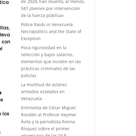
de 2024, han muerto, al menos,
tica
587 jóvenes por intervención
de la fuerza pública»
Police Raids in Venezuela:
llas,
Necropolitics and the State of
lleva
Exception
s con
Poca rigurosidad en la
el
selección y bajos salarios,
elementos que inciden en las
prácticas criminales de las
policías
La multitud de actores
armados estatales en
e
Venezuela
os
Entrevista de César Miguel
 los
Rondón al Profesor Keymer
Ávila y la periodista Ronna
Rísquez sobre el primer
a
aniversario de las OLP