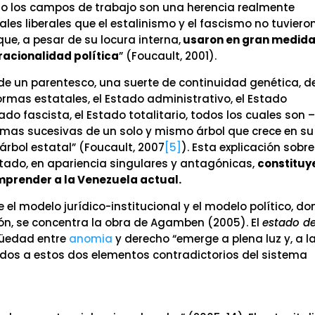
 los campos de trabajo son una herencia realmente
les liberales que el estalinismo y el fascismo no tuviero
ue, a pesar de su locura interna,
usaron en gran medida
racionalidad política
” (Foucault, 2001).
 de un parentesco, una suerte de continuidad genética, d
formas estatales, el Estado administrativo, el Estado
ado fascista, el Estado totalitario, todos los cuales son 
ramas sucesivas de un solo y mismo árbol que crece en su
árbol estatal” (Foucault, 2007
[5]
). Esta explicación sobr
tado, en apariencia singulares y antagónicas,
constituy
mprender a la Venezuela actual.
e el modelo jurídico-institucional y el modelo político, d
ón, se concentra la obra de Agamben (2005). El
estado d
igüedad entre
anomia
y derecho “emerge a plena luz y, a la
idos a estos dos elementos contradictorios del sistema