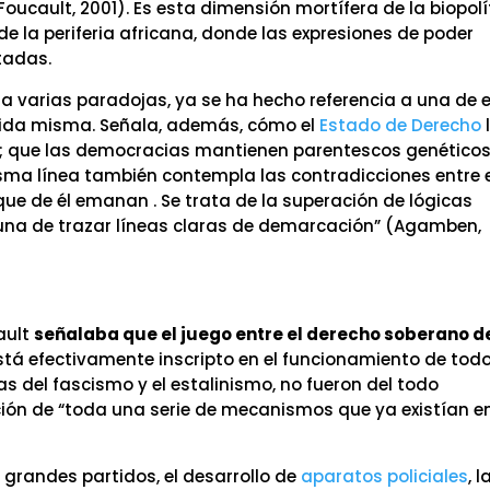
(Foucault, 2001). Es esta dimensión mortífera de la biopolí
de la periferia africana, donde las expresiones de poder
tadas.
a varias paradojas, ya se ha hecho referencia a una de e
ida misma. Señala, además, cómo el
Estado de Derecho
; que las democracias mantienen parentescos genético
isma línea también contempla las contradicciones entre 
 que de él emanan . Se trata de la superación de lógicas
lguna de trazar líneas claras de demarcación” (Agamben,
ault
señalaba que el juego entre el derecho soberano d
tá efectivamente inscripto en el funcionamiento de tod
ias del fascismo y el estalinismo, no fueron del todo
ción de “toda una serie de mecanismos que ya existían en
 grandes partidos, el desarrollo de
aparatos policiales
, l