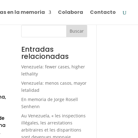
as en la memoria
Colabora
Contacto
Buscar
Entradas
relacionadas
Venezuela: fewer cases, higher
lethality
Venezuela: menos casos, mayor
a
letalidad
na,
En memoria de Jorge Rosell
Senhenn
Au Venezuela, « les inspections
de
illégales, les arrestations
una
arbitraires et les disparitions
,
sont devenues monnaie