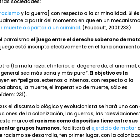
tras sociedades:
racismo
y la guerra] con respecto a la criminalidad. Si é
igualmente a partir del momento en que en un mecanism
r muerte o apartar a un criminal
. (Foucault, 2001:233)
 el paroxismo
el juego entre el derecho soberano de mata
 juego está inscripto efectivamente en el funcionamiento
otro (la mala raza, el inferior, el degenerado, el anormal, e
n general sea más sana y más pura”.
El objetivo es la
uyen en “peligros, externos o internos, con respecto a la
palabras, la muerte, el imperativo de muerte, sólo es
bídem: 231).
 XIX el discurso biológico y evolucionista se hará uno con 
ciones de la colonización, las guerras, las “desviaciones
n este marco
el racismo como dispositivo tiene entre sus
gmentar grupos humanos,
facilitará el
ejercicio de matar
e racismo se desarrolla, “en primer lugar, con la colonizac