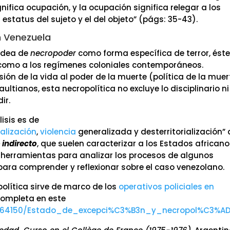
gnifica ocupación, y la ocupación significa relegar a los
 estatus del sujeto y el del objeto” (págs: 35-43).
en Venezuela
 idea de
necropoder
como forma específica de terror, ést
s como a los regímenes coloniales contemporáneos.
ión de la vida al poder de la muerte (política de la muer
ltianos, esta necropolítica no excluye lo disciplinario ni
ir.
isis es de
alización
,
violencia
generalizada y desterritorialización” 
 indirecto
, que suelen caracterizar a los Estados africano
 herramientas para analizar los procesos de algunos
para comprender y reflexionar sobre el caso venezolano.
olítica sirve de marco de los
operativos policiales en
completa en este
864150/Estado_de_excepci%C3%B3n_y_necropol%C3%AD