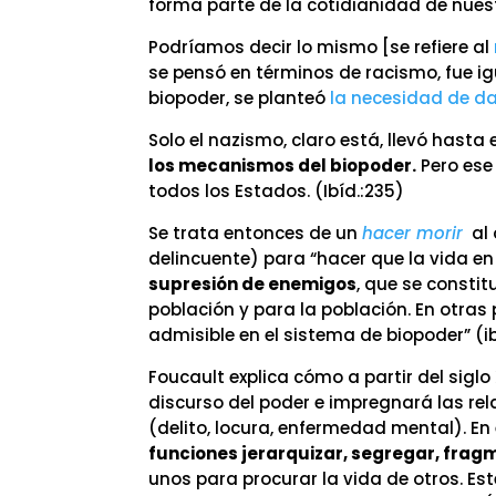
forma parte de la cotidianidad de nues
Podríamos decir lo mismo [se refiere al
se pensó en términos de racismo, fue 
biopoder, se planteó
la necesidad de da
Solo el nazismo, claro está, llevó hasta
los mecanismos del biopoder.
Pero ese
todos los Estados. (Ibíd.:235)
Se trata entonces de un
hacer morir
al 
delincuente) para “hacer que la vida e
supresión de enemigos
, que se constit
población y para la población. En otras 
admisible en el sistema de biopoder” (i
Foucault explica cómo a partir del siglo
discurso del poder e impregnará las rela
(delito, locura, enfermedad mental). E
funciones jerarquizar, segregar, fra
unos para procurar la vida de otros. Est