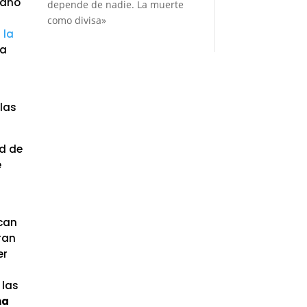
liano
depende de nadie. La muerte
como divisa»
 la
ma
llas
ad de
e
ican
ran
er
 las
na