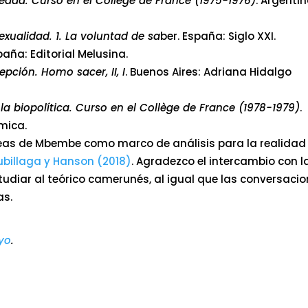
iedad. Curso en el Collège de France (1975-1976)
. Argentin
sexualidad. 1. La voluntad de sa
ber. España: Siglo XXI.
spaña: Editorial Melusina.
pción. Homo sacer, II, I
. Buenos Aires: Adriana Hidalgo
la biopolítica. Curso en el Collège de France (1978-1979)
.
mica.
deas de Mbembe como marco de análisis para la realidad
ubillaga y Hanson (2018)
. Agradezco el intercambio con l
udiar al teórico camerunés, al igual que las conversaci
as.
yo
.