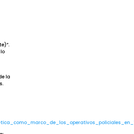
e
te)”.
 lo
de la
s.
tica_como_marco_de_los_operativos_policiales_en_