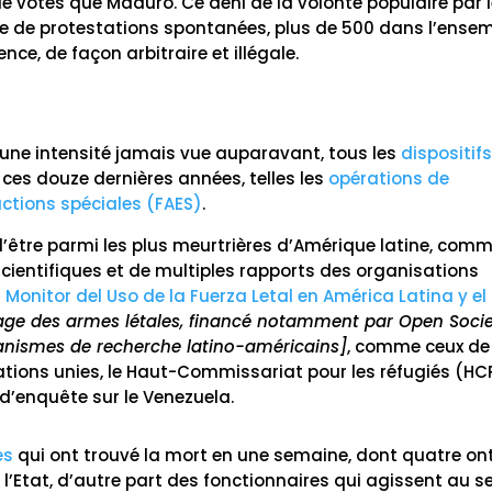
de votes que Maduro. Ce déni de la volonté populaire par 
e de protestations spontanées, plus de 500 dans l’ense
nce, de façon arbitraire et illégale.
c une intensité jamais vue auparavant, tous les
dispositif
s ces douze dernières années, telles les
opérations de
actions spéciales (FAES)
.
d’être parmi les plus meurtrières d’Amérique latine, com
ientifiques et de multiples rapports des organisations
u
Monitor del Uso de la Fuerza Letal en América Latina y el
age des armes létales, financé notamment par Open Soci
ganismes de recherche latino-américains]
, comme ceux de
tions unies, le Haut-Commissariat pour les réfugiés (HC
d’enquête sur le Venezuela.
es
qui ont trouvé la mort en une semaine, dont quatre on
l’Etat, d’autre part des fonctionnaires qui agissent au s