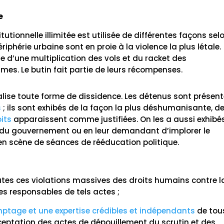
e
tionnelle illimitée est utilisée de différentes façons sel
riphérie urbaine sont en proie à la violence la plus létale.
 d’une multiplication des vols et du racket des
imes. Le butin fait partie de leurs récompenses.
nalise toute forme de dissidence. Les détenus sont présen
s
; ils sont exhibés de la façon la plus déshumanisante, d
oits
apparaissent comme justifiées. On les a aussi exhibé
 du gouvernement ou en leur demandant d’implorer le
n scène de séances de rééducation politique.
utes ces violations massives des droits humains contre l
des responsables de tels actes ;
ptage et une expertise crédibles et indépendants
de tou
ceptation des actes de dépouillement du scrutin et des