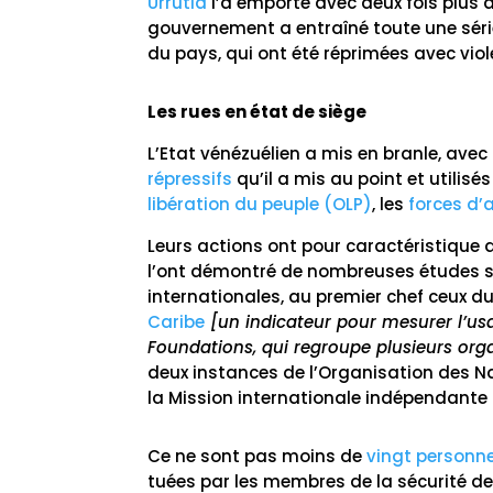
Urrutia
l’a emporté avec deux fois plus 
gouvernement a entraîné toute une séri
du pays, qui ont été réprimées avec viole
Les rues en état de siège
L’Etat vénézuélien a mis en branle, ave
répressifs
qu’il a mis au point et utilisé
libération du peuple (OLP)
, les
forces d’
Leurs actions ont pour caractéristique 
l’ont démontré de nombreuses études sc
internationales, au premier chef ceux d
Caribe
[un indicateur pour mesurer l’us
Foundations, qui regroupe plusieurs or
deux instances de l’Organisation des Na
la Mission internationale indépendante 
Ce ne sont pas moins de
vingt personn
tuées par les membres de la sécurité de 