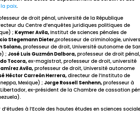
la paix
.
fesseur de droit pénal, université de la République
recteur du Centre d’enquêtes juridiques politiques de
que) ;
Keymer Avila,
Institut de sciences pénales de
cio Stegemann Dieter,
professeur de criminologie, univers
n Solano,
professeur de droit, Université autonome de Sa
) ;
José Luis Guzmán Dalbora,
professeur de droit pénal
do Tocora,
ex-magistrat, professeur de droit, université
amírez Avila,
professeur de droit, Université autonome
sé Héctor Carreón Herrera,
directeur de l’Instituto de
Ineppa, Mexique) ;
Jorge Rossell Senhenn,
professeur à
 Libertador, ex-président de la Chambre de cassation pé
nezuela).
 d’études à l’Ecole des hautes études en sciences social