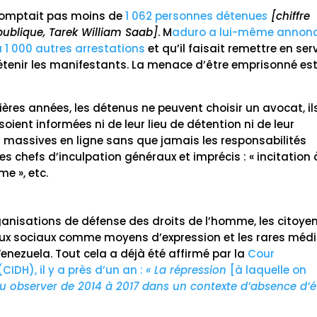
e comptait pas moins de
1 062 personnes détenue
s
[chiffre
publique, Tarek William Saab]
. M
aduro a lui-même annon
à 1 000 autres arrestations
et qu’il faisait remettre en ser
étenir les manifestants. La menace d’être emprisonné es
ières années, les détenus ne peuvent choisir un avocat, il
oient informées ni de leur lieu de détention ni de leur
 massives en ligne sans que jamais les responsabilités
des chefs d’inculpation généraux et imprécis : « incitation 
me », etc.
rganisations de défense des droits de l’homme, les citoye
éseaux sociaux comme moyens d’expression et les rares méd
enezuela. Tout cela a déjà été affirmé par la
Cour
IDH), il y a près d’un an :
« La répression
[à laquelle on
pu observer de 2014 à 2017 dans un contexte d’absence d’é