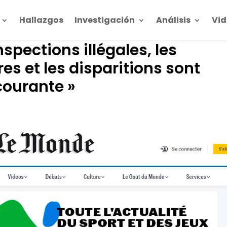
Hallazgos
Investigación
Análisis
Vid
nspections illégales, les
res et les disparitions sont
ourante »