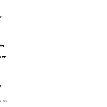
on
tés
e
s en
a
s les