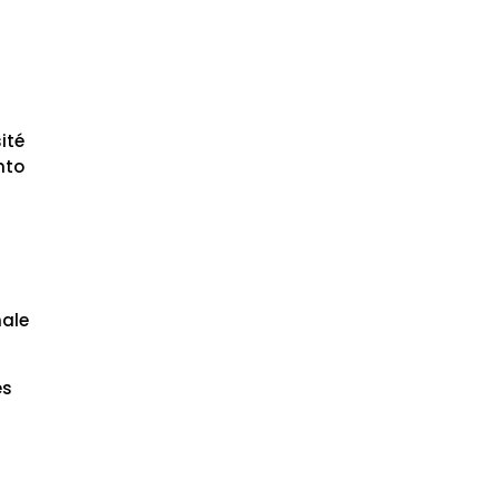
ité
nto
,
nale
es