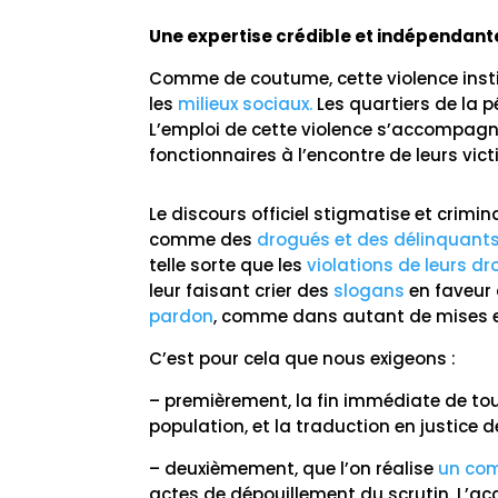
Une expertise crédible et indépendant
Comme de coutume, cette violence institu
les
milieux sociaux.
Les quartiers de la pé
L’emploi de cette violence s’accompagne
fonctionnaires à l’encontre de leurs vict
Le discours officiel stigmatise et crimi
comme des
drogués et des délinquant
telle sorte que les
violations de leurs dr
leur faisant crier des
slogans
en faveur
pardon
, comme dans autant de mises e
C’est pour cela que nous exigeons :
– premièrement, la fin immédiate de to
population, et la traduction en justice 
– deuxièmement, que l’on réalise
un com
actes de dépouillement du scrutin. L’ac