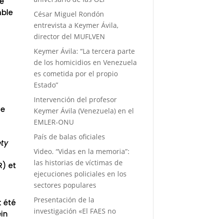
le
mble
César Miguel Rondón
entrevista a Keymer Ávila,
director del MUFLVEN
Keymer Ávila: “La tercera parte
de los homicidios en Venezuela
s
es cometida por el propio
Estado”
Intervención del profesor
me
Keymer Ávila (Venezuela) en el
EMLER-ONU
País de balas oficiales
ety
Video. “Vidas en la memoria”:
las historias de víctimas de
R) et
ejecuciones policiales en los
sectores populares
Presentación de la
t été
investigación «El FAES no
ein