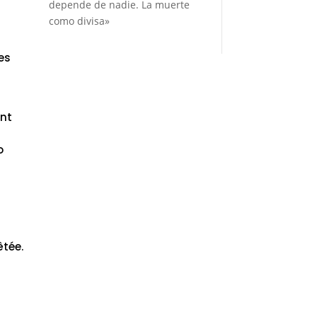
depende de nadie. La muerte
como divisa»
es
s
ont
o
êtée.