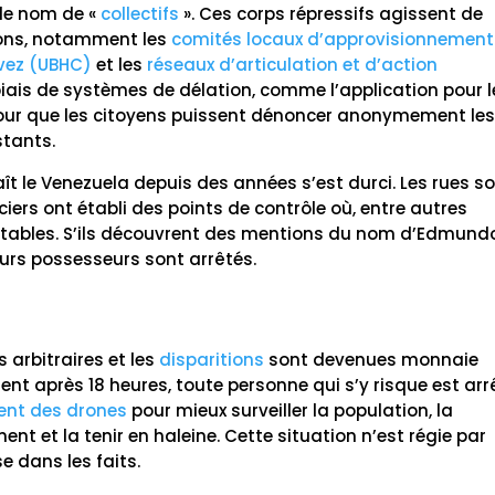
 le nom de «
collectifs
». Ces corps répressifs agissent de
ions, notamment les
comités locaux d’approvisionnement
avez (UBHC)
et les
réseaux d’articulation et d’action
biais de systèmes de délation, comme l’application pour l
our que les citoyens puissent dénoncer anonymement le
stants.
ît le Venezuela depuis des années s’est durci. Les rues s
liciers ont établi des points de contrôle où, entre autres
ortables. S’ils découvrent des mentions du nom d’Edmund
eurs possesseurs sont arrêtés.
s arbitraires et les
disparitions
sont devenues monnaie
ent après 18 heures, toute personne qui s’y risque est arr
nt des drones
pour mieux surveiller la population, la
ent et la tenir en haleine. Cette situation n’est régie par
e dans les faits.