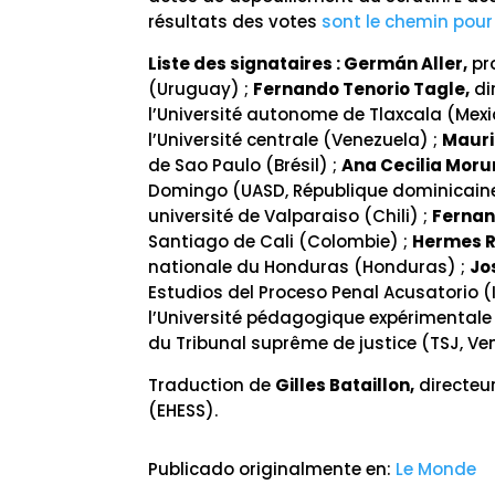
résultats des votes
sont le chemin pour 
Liste des signataires : Germán Aller,
pro
(Uruguay) ;
Fernando Tenorio Tagle,
di
l’Université autonome de Tlaxcala (Mexi
l’Université centrale (Venezuela) ;
Mauri
de Sao Paulo (Brésil) ;
Ana Cecilia Moru
Domingo (UASD, République dominicaine
université de Valparaiso (Chili) ;
Fernan
Santiago de Cali (Colombie) ;
Hermes R
nationale du Honduras (Honduras) ;
Jo
Estudios del Proceso Penal Acusatorio (
l’Université pédagogique expérimentale
du Tribunal suprême de justice (TSJ, Ve
Traduction de
Gilles Bataillon,
directeur
(EHESS).
Publicado originalmente en:
Le Monde