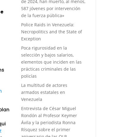
de 2024, han muerto, al menos,
587 jóvenes por intervención
ge
de la fuerza pública»
Police Raids in Venezuela:
Necropolitics and the State of
Exception
Poca rigurosidad en la
selección y bajos salarios,
elementos que inciden en las
prácticas criminales de las
ns
policías
La multitud de actores
n
armados estatales en
Venezuela
Entrevista de César Miguel
 plan
Rondón al Profesor Keymer
Ávila y la periodista Ronna
qui
Rísquez sobre el primer
z
aniversario de las OLP