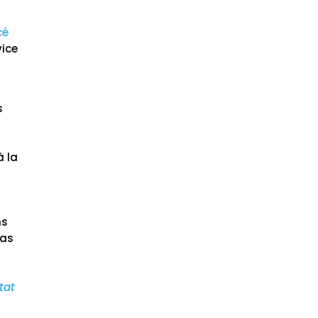
cé
vice
t
s
à la
ns
ias
tat