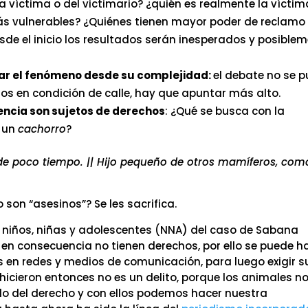
a víctima o del victimario? ¿quién es realmente la víctim
más vulnerables? ¿Quiénes tienen mayor poder de reclamo
 desde el inicio los resultados serán inesperados y posible
ar el fenómeno desde su complejidad:
el debate no se 
iños en condición de calle, hay que apuntar más alto.
encia son sujetos de derechos
: ¿Qué se busca con la
s un
cachorro
?
de poco tiempo. || Hijo pequeño de otros mamíferos, com
son “asesinos”? Se les sacrifica.
os niños, niñas y adolescentes (NNA) del caso de Sabana
en consecuencia no tienen derechos, por ello se puede h
os en redes y medios de comunicación, para luego exigir s
ue hicieron entonces no es un delito, porque los animales n
ndo del derecho y con ellos podemos hacer nuestra