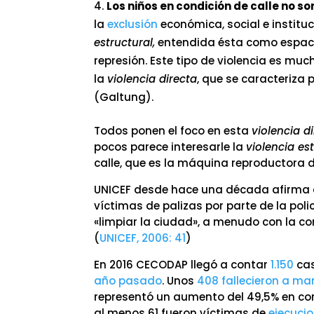
Los niños en condición de calle no 
la
exclusión
económica, social e institu
estructural,
entendida ésta como espacio
represión. Este tipo de violencia es m
la
violencia directa
, que se caracteriza 
(Galtung).
Todos ponen el foco en esta
violencia d
pocos parece interesarle la
violencia es
calle, que es la máquina reproductora d
UNICEF desde hace una década afirma qu
víctimas de palizas por parte de la pol
«limpiar la ciudad», a menudo con la co
(
UNICEF, 2006: 41
)
En 2016 CECODAP llegó a contar
1.150
cas
año pasado
. Unos
408 fallecieron a ma
representó un aumento del 49,5% en co
al menos 61 fueron víctimas de
ejecucio