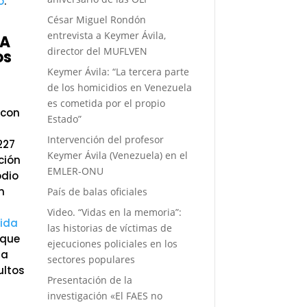
o
.
César Miguel Rondón
entrevista a Keymer Ávila,
¿A
director del MUFLVEN
os
Keymer Ávila: “La tercera parte
de los homicidios en Venezuela
es cometida por el propio
 con
Estado”
Intervención del profesor
227
Keymer Ávila (Venezuela) en el
ción
EMLER-ONU
odio
n
País de balas oficiales
Video. “Vidas en la memoria”:
gida
las historias de víctimas de
 que
ejecuciones policiales en los
ra
sectores populares
ultos
Presentación de la
investigación «El FAES no