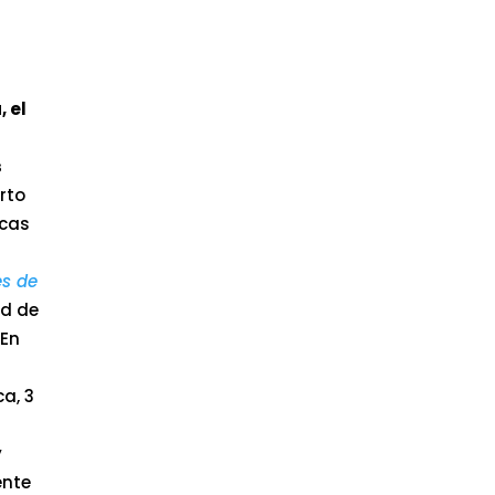
, el
s
erto
icas
s de
ad de
 En
ca, 3
y
ente