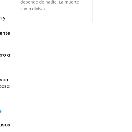
depende de nadie. La muerte
como divisa»
n y
rente
ero a
 son
 para
el
casos