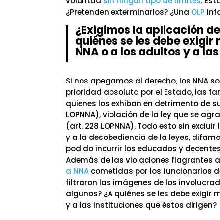
voluntad
sin ningún tipo de límites
. Es
¿Pretenden exterminarlos? ¿Una
OLP
infa
¿Exigimos la aplicación de
quiénes se les debe exigir
NNA o a los adultos y a las
Si nos apegamos al derecho, los NNA so
prioridad absoluta por el Estado, las fam
quienes los exhiban en detrimento de su
LOPNNA), violación de la ley que se ag
(art. 228 LOPNNA). Todo esto sin excluir
y a la desobediencia de la leyes, difam
podido incurrir los educados y decent
Además de las violaciones flagrantes a
a NNA
cometidas por los funcionarios de
filtraron las imágenes de los involucrad
algunos? ¿A quiénes se les debe exigir 
y a las instituciones que éstos dirigen?