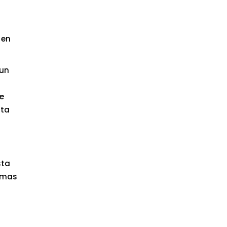
 en
 un
te
sta
sta
timas
n