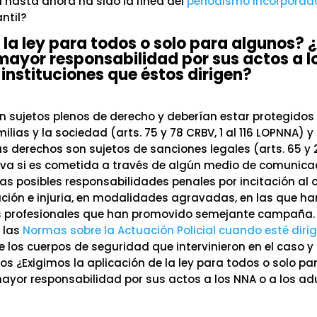
ta hasta ahora ha sido la línea del
periodismo incorporad
ntil?
 la ley para todos o solo para algunos? 
 mayor responsabilidad por sus actos a l
 instituciones que éstos dirigen?
n sujetos plenos de derecho y deberían estar protegidos
ilias y la sociedad (arts. 75 y 78 CRBV, 1 al 116 LOPNNA) y
s derechos son sujetos de sanciones legales (arts. 65 y 
rava si es cometida a través de algún medio de comunica
 las posibles responsabilidades penales por incitación al 
ación e injuria, en modalidades agravadas, en las que ha
es profesionales que han promovido semejante campaña.
 las
Normas sobre la Actuación Policial cuando esté diri
 los cuerpos de seguridad que intervinieron en el caso y
os ¿Exigimos la aplicación de la ley para todos o solo pa
mayor responsabilidad por sus actos a los NNA o a los ad