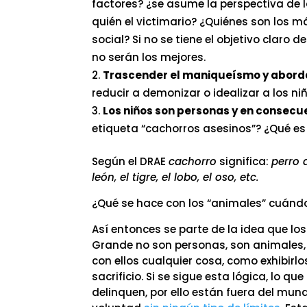
factores? ¿se asume la perspectiva de l
quién el victimario? ¿Quiénes son los 
social? Si no se tiene el objetivo claro
no serán los mejores.
Trascender el maniqueísmo y abord
reducir a demonizar o idealizar a los n
Los niños son personas y en consecu
etiqueta “cachorros asesinos”? ¿Qué e
Según el DRAE
cachorro
significa:
perro 
león, el tigre, el lobo, el oso, etc.
¿Qué se hace con los “animales” cuándo 
Así entonces se parte de la idea que l
Grande no son personas, son animales, 
con ellos cualquier cosa, como exhibirl
sacrificio. Si se sigue esta lógica, lo q
delinquen, por ello están fuera del mu