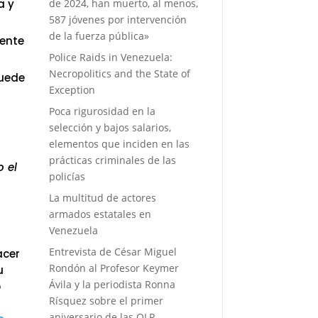
de 2024, han muerto, al menos,
a y
587 jóvenes por intervención
de la fuerza pública»
mente
Police Raids in Venezuela:
Necropolitics and the State of
puede
Exception
Poca rigurosidad en la
selección y bajos salarios,
elementos que inciden en las
prácticas criminales de las
o el
policías
La multitud de actores
armados estatales en
Venezuela
Entrevista de César Miguel
acer
Rondón al Profesor Keymer
u
Ávila y la periodista Ronna
o
Rísquez sobre el primer
aniversario de las OLP