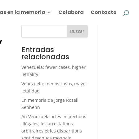
as en la memoria
Colabora
Contacto
z
Buscar
y
Entradas
relacionadas
Venezuela: fewer cases, higher
lethality
Venezuela: menos casos, mayor
letalidad
En memoria de Jorge Rosell
Senhenn
Au Venezuela, « les inspections
illégales, les arrestations
arbitraires et les disparitions
sont devenues monnaie