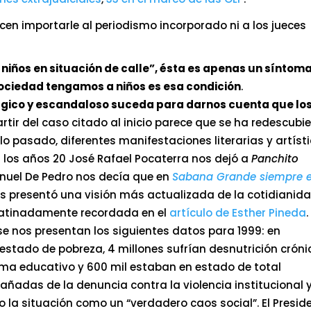
en importarle al periodismo incorporado ni a los jueces
s niños en situación de calle”, ésta es apenas un síntoma
ociedad tengamos a niños es esa condición
.
ágico y escandaloso suceda para darnos cuenta que lo
artir del caso citado al inicio parece que se ha redescubi
iglo pasado, diferentes manifestaciones literarias y artíst
 los años 20 José Rafael Pocaterra nos dejó a
Panchito
uel De Pedro nos decía que en
Sabana Grande siempre e
 nos presentó una visión más actualizada de la cotidianid
n, atinadamente recordada en el
artículo de Esther Pineda
.
 se nos presentan los siguientes datos para 1999: en
 estado de pobreza, 4 millones sufrían desnutrición cróni
ema educativo y 600 mil estaban en estado de total
adas de la denuncia contra la violencia institucional 
o la situación como un “verdadero caos social”. El Presid