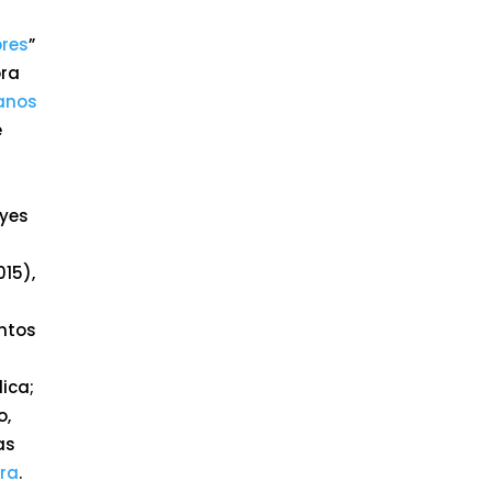
bres
”
ora
ianos
e
eyes
15),
intos
lica;
o,
as
ora
.