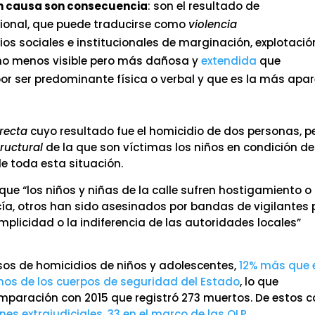
son causa son consecuencia
: son el resultado de
cional, que puede traducirse como
violencia
s sociales e institucionales de marginación, explotació
ucho menos visible pero más dañosa y
extendida
que
por ser predominante física o verbal y que es la más apa
irecta
cuyo resultado fue el homicidio de dos personas, p
tructural
de la que son víctimas los niños en condición de
e toda esta situación.
e “los niños y niñas de la calle sufren hostigamiento o
icía, otros han sido asesinados por bandas de vigilantes
mplicidad o la indiferencia de las autoridades locales”
os de homicidios de niños y adolescentes,
12% más que 
nos de los cuerpos de seguridad del Estado
, lo que
mparación con 2015 que registró 273 muertos. De estos 
nes extrajudiciales
,
33 en el marco de las OLP
.