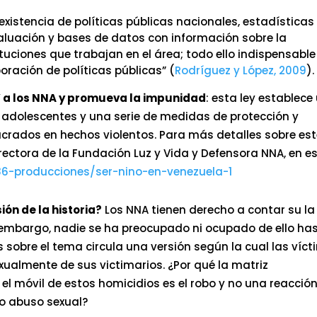
existencia de políticas públicas nacionales, estadísticas
valuación y bases de datos con información sobre la
tuciones que trabajan en el área; todo ello indispensable
oración de políticas públicas” (
Rodríguez y López, 2009
).
” a los NNA y promueva la impunidad
: esta ley establece
 adolescentes y una serie de medidas de protección y
ucrados en hechos violentos. Para más detalles sobre es
rectora de la Fundación Luz y Vida y Defensora NNA, en e
86-producciones/ser-nino-en-venezuela-1
ión de la historia?
Los NNA tienen derecho a contar su la
in embargo, nadie se ha preocupado ni ocupado de ello ha
s sobre el tema circula una versión según la cual las víc
xualmente de sus victimarios. ¿Por qué la matriz
 móvil de estos homicidios es el robo y no una reacció
o abuso sexual?