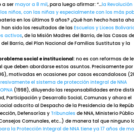
ó a ser
mayor a 8 mil
, para luego afirmar: “…
la Revolución
los niños, con las niñas y especialmente con los más po
materia en los últimos 9 años? ¿Qué han hecho hasta ah
 han sido los resultados de las
Escuelas y Liceos Bolivar
s activos
, de la Misión Madres del Barrio, de las Casas d
del Barrio, del Plan Nacional de Familias Sustitutas y la
 problema social e institucional
: no es con reformas de l
onal que deben abordarse estos asuntos. Precisamente por
006), motivadas en ocasiones por casos escandalosos (20
esivamente el sistema de protección integral de NNA
 LOPNA
(1998), diluyendo las responsabilidades entre dist
ud, Participación y Desarrollo Social, Comunas y ahora el
Social adscrito al Despacho de la Presidencia de la Repúb
ección, Defensorías y
Tribunales
de NNA, Ministerio Públic
, Consejos Comunales, etc…) de manera tal que ninguno l
 para la Protección Integral de NNA tiene ya 17 años de m