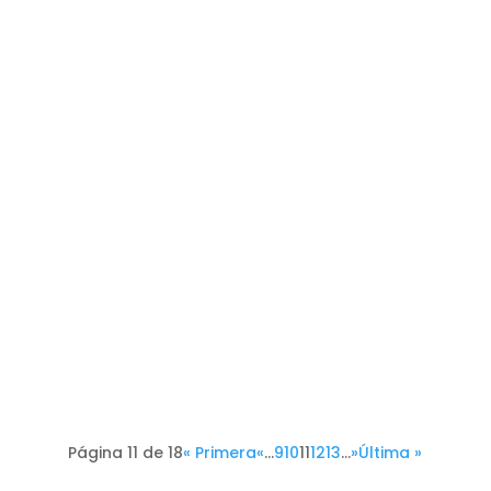
Página 11 de 18
« Primera
«
...
9
10
11
12
13
...
»
Última »